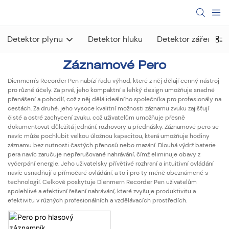
Detektor plynu
Detektor hluku
Detektor záření
Záznamové Pero
Dienmern's Recorder Pen nabízí řadu výhod, které z něj dělají cenný nástroj
pro různé účely. Za prvé, jeho kompaktní a lehký design umožňuje snadné
přenášení a pohodlí, což z něj dělá ideálního společníka pro profesionály na
cestách. Za druhé, jeho vysoce kvalitní možnosti záznamu zvuku zajišťují
čisté a ostré zachycení zvuku, což uživatelům umožňuje přesně
dokumentovat důležitá jednání, rozhovory a přednášky. Záznamové pero se
navíc může pochlubit velkou úložnou kapacitou, která umožňuje hodiny
záznamu bez nutnosti častých přenosů nebo mazání. Dlouhá výdrž baterie
pera navíc zaručuje nepřerušované nahrávání, čímž eliminuje obavy z
vyčerpání energie. Jeho uživatelsky přívětivé rozhraní a intuitivní ovládání
navíc usnadňují a přímočaré ovládání, a to i pro ty méně obeznámené s
technologií. Celkově poskytuje Dienmern Recorder Pen uživatelům
spolehlivé a efektivní řešení nahrávání, které zvyšuje produktivitu a
efektivitu v různých profesionálních a vzdělávacích prostředích.