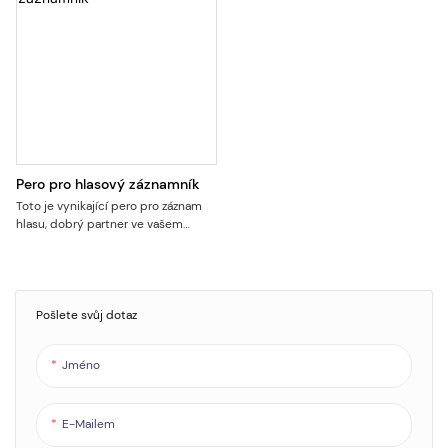
Pero pro hlasový záznamník
Toto je vynikající pero pro záznam
hlasu, dobrý partner ve vašem
obchodním životě. Tvar pera
nepřitáhne tolik pozornosti, když
jste připraveni nahrávat, zejména na
některých důležitých obchodních
konferencích. Nahrávání jedním
Pošlete svůj dotaz
kliknutím a 15 hodin pro trvalou
pomoc k včasnému zaznamenání
Jméno
důležitých informací. Nebojte se
ztráty souborů, když je energie
nízká, automaticky uloží soubory.
Podpora hlasové aktivace. A může
E-Mailem
být připojen k počítačům pro