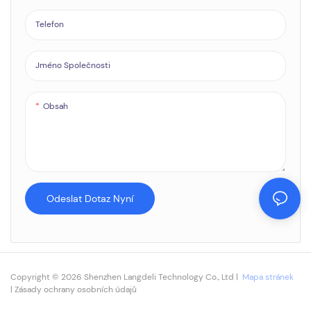
přenos souborů s nahrávkami do
počítače pomocí kabelu USB. Velmi
Telefon
pohodlné a tajné pero pro hlasový
záznamník skvělé kvality
Jméno Společnosti
Obsah
Odeslat Dotaz Nyní
Copyright © 2026 Shenzhen Langdeli Technology Co., Ltd |
Mapa stránek
|
Zásady ochrany osobních údajů