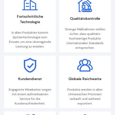
Tuya WiFi, intelligente
Verbindung und
Innovative Tuya WiFi
Intelligente
Fortschrittliche
Qualitätskontrolle
Verbindungstechnologie, die
Technologie
Ihr Telefon zu einem
Überwachungszentrum für
Strenge Maßnahmen stellen
In allen Produkten kommt
Luftqualität macht. Egal wo Sie
sicher, dass qualitativ
Spitzentechnologie zum
sich befinden, solange Sie die
hochwertige Produkte
Einsatz, um eine überragende
mobile App öffnen, können Sie
internationalen Standards
Leistung zu erzielen.
den Status der Luftqualität
entsprechen.
Ihres Hauses oder Ihres Büros
jederzeit und überall aus der
Ferne überprüfen
Kundendienst
Globale Reichweite
Engagierte Mitarbeiter sorgen
Produkte werden in allen
mit einem aufmerksamen
chinesischen Provinzen
Service für die
verkauft und weltweit
Kundenzufriedenheit.
exportiert.