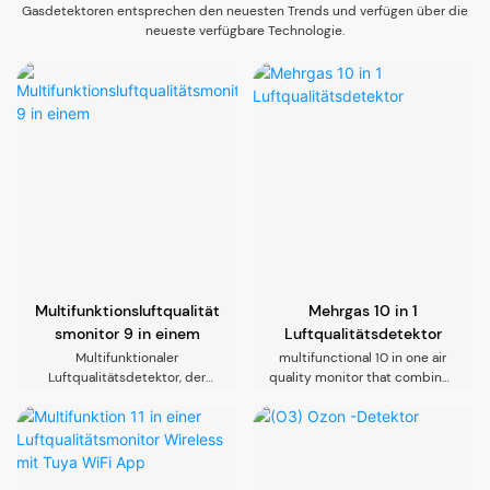
Gasdetektoren entsprechen den neuesten Trends und verfügen über die
neueste verfügbare Technologie.
Multifunktionsluftqualität
Mehrgas 10 in 1
smonitor 9 in einem
Luftqualitätsdetektor
Multifunktionaler
multifunctional 10 in one air
Luftqualitätsdetektor, der
quality monitor that combines
Formaldehyd (HCHO),
numerous different types of
Gesamtvartikel der flüchtigen
high-quality air sensors with a
organischen Verbindungen
built-in fan to provide real-
(TVOC), Partikel von Partikeln
time monitoring of Carbon
Dioxide (CO2), Formaldehyde