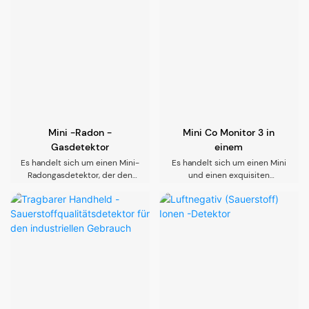
und gesunde Luftumgebung
Anschluss Ihres Telefons
die Echtzeitüberwachung von
sicher
können Sie jederzeit und
PM2.5, Temperatur und
überall in Echtzeit anzeigen
Luftfeuchtigkeit auf der
und die Luftqualität um Sie
Anzeige zu ermöglichen. Es
herum vertraut machen. Es ist
misst die Daten nicht nur in
sowohl für Desktop- als auch
Echtzeit, sondern unterstützt
für die Wandmontage
auch die intelligente
geeignet, wodurch Sie mehr
Verbindung über Tuya WiFi.
Auswahlmöglichkeiten und
Nach der Verbindung Ihres
Bequemlichkeiten erfüllen und
Telefons können Sie jederzeit
die Bedürfnisse verschiedener
Mini -Radon -
Mini Co Monitor 3 in
und überall Echtzeitdaten
Benutzer in verschiedenen
anzeigen
Gasdetektor
einem
Szenarien erfüllen
Es handelt sich um einen Mini-
Es handelt sich um einen Mini
Radongasdetektor, der den
und einen exquisiten
langfristigen Durchschnitt und
Kohlenmonoxiddetektor, der
den kurzfristigen Durchschnitt
die fortschrittliche Sensor -
der Radonkonzentration,
Technologie verwendet, um
Temperatur und
die Konzentration von
Luftfeuchtigkeit aufweist.
Kohlenmonoxid in der Luft
Sie können das Gesamtniveau
schnell und genau zu erfassen.
und die jüngsten Änderungen
Es erfordert keine komplexen
der Radonkonzentration in
Betriebsschritte. Drücken Sie
Ihrer Umgebung klar
einfach vorsichtig auf den
verstehen. Es ist einfach zu
Normalknopf, um mit der