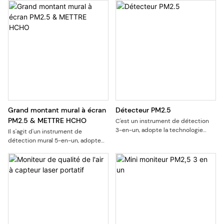
Grand montant mural à écran
Détecteur PM2.5
PM2.5 & METTRE HCHO
C'est un instrument de détection
3-en-un, adopte la technologie
Il s'agit d'un instrument de
avancée du capteur laser, mesurez
détection mural 5-en-un, adopte
avec précision la concentration de
des capteurs de capteur laser
particules PM2,5 dans l'air
avancé et des capteurs semi-
conducteurs, mesurer avec
précision la concentration de la
particule PM2.5, formaldéhyde
(HCHO) dans l'air