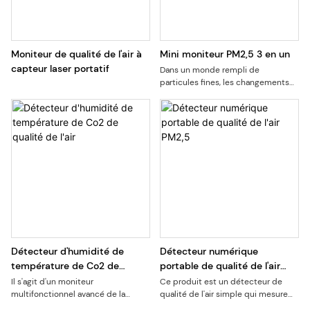
Moniteur de qualité de l'air à
Mini moniteur PM2,5 3 en un
capteur laser portatif
Dans un monde rempli de
particules fines, les changements
dans la qualité de l’air sont souvent
difficiles à détecter, tandis que la
présence de poussière peut
constituer une menace potentielle
pour la santé et l’environnement.
Ce mini détecteur de poussière,
avec sa posture petite et exquise
et son excellente capacité de
détection de précision, est devenu
votre assistant fiable pour préserver
la qualité de l'air. Il utilise des
capteurs laser avancés pour
mesurer avec précision la
Détecteur d'humidité de
Détecteur numérique
concentration de particules PM2,5
température de Co2 de
portable de qualité de l'air
et de poussière dans l'air. facile à
qualité de l'air
PM2,5
utiliser, avec une interface simple
Il s'agit d'un moniteur
Ce produit est un détecteur de
et claire, un démarrage en un clic et
multifonctionnel avancé de la
qualité de l'air simple qui mesure
un affichage en temps réel des
qualité de l'air qui combine divers
les particules fines PM2.5, la