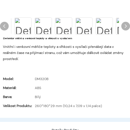
Detektor vnitřní a venkovní teploty a vlhkosti s vysílačem
Vnitřní i venkovní měřiče teploty a vlhkosti s vysílači přenášejí data v
reálném čase na přijímací stranu, což vám umožňuje dálkově ovládat změny
prostředí.
Model:
DM320B
Materiál:
ABS
Barva:
Bílý
Velikost Produktu:
260*180*29 mm (10,24 x 7,09 x 1,14 palce)