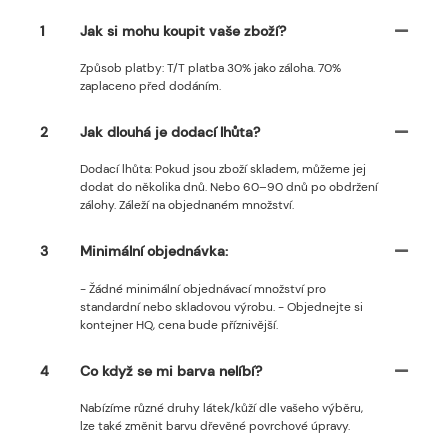
1
Jak si mohu koupit vaše zboží?
Způsob platby: T/T platba 30% jako záloha. 70%
zaplaceno před dodáním.
2
Jak dlouhá je dodací lhůta?
Dodací lhůta: Pokud jsou zboží skladem, můžeme jej
dodat do několika dnů. Nebo 60–90 dnů po obdržení
zálohy. Záleží na objednaném množství.
3
Minimální objednávka:
- Žádné minimální objednávací množství pro
standardní nebo skladovou výrobu. - Objednejte si
kontejner HQ, cena bude příznivější.
4
Co když se mi barva nelíbí?
Nabízíme různé druhy látek/kůží dle vašeho výběru,
lze také změnit barvu dřevěné povrchové úpravy.