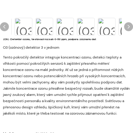
(O3) Detektor ozonu, testovací rozsah 0-50 ppm, podpora záznamu dat
O3 (ozónový) detektor 3 v jednom
Tento pokročilý detektor integruje koncentraci ozonu, detekci teploty a
vlhkosti pomocí pokročilých senzorů k zajištění přesného měření
koncentrace ozonu na malé jednotky. Ať už se jedná o přítomnost nízkých
koncentrací ozonu nebo potenciálních hrozeb při vysokých koncentracích,
mohou být velmi zachyceny, aby vám poskytly spolehlivou podporu dat.
Jakmile koncentrace ozonu přesáhne bezpečný rozsah, bude okamžitě vydán
jasný zvukový alarm, který vám umožní rychle přijmout opatření k zajištění
bezpečnosti personálu a kvality environmentálního prostředí. Světlovou a
přenosnou design vzhledu, špičkový kufr, který vám umožní přenést na
jakékoli místo, které je třeba testovat na ozorovou záznamovou funkci.