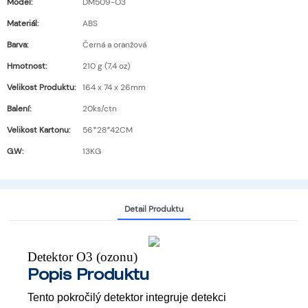
Model:
DM509-O3
Materiál:
ABS
Barva:
Černá a oranžová
Hmotnost:
210 g (7,4 oz)
Velikost Produktu:
164 x 74 x 26mm
Balení:
20ks/ctn
Velikost Kartonu:
56*28*42CM
G.W:
13KG
Detail Produktu
Detektor O3 (ozonu)
Popis Produktu
Tento pokročilý detektor integruje detekci