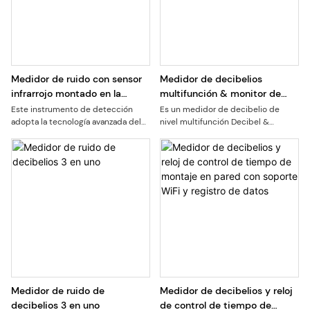
Medidor de ruido con sensor
Medidor de decibelios
infrarrojo montado en la
multifunción & monitor de
pared
polvo 6 en uno
Este instrumento de detección
Es un medidor de decibelio de
adopta la tecnología avanzada del
nivel multifunción Decibel &
sensor, que puede medir con
Monitor de polvo 6 en uno.
precisión la concentración de
Combina el sensor láser y el sensor
dióxido de carbono en el aire y el
acústico avanzado, el monitoreo en
nivel de ruido ambiental.
tiempo real PM2.5/10/1.0, Decibel
(ruido), temperatura y humedad en
su pantalla LCD
Medidor de ruido de
Medidor de decibelios y reloj
decibelios 3 en uno
de control de tiempo de