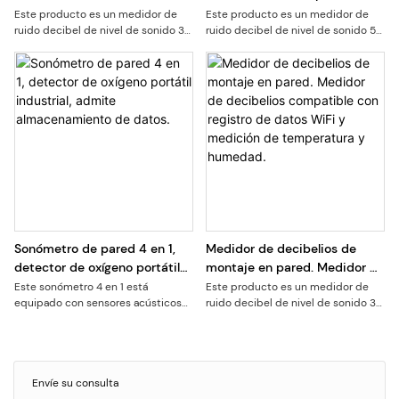
montaje en pared con soporte
Este producto es un medidor de
Este producto es un medidor de
ruido decibel de nivel de sonido 3
ruido decibel de nivel de sonido 5
WiFi y registro de datos
en uno. Adopta sensores acústicos
en uno. Adopta sensores acústicos
avanzados y tecnología de
avanzados y tecnología de
medición precisa, ruido de
medición precisa, ruido de
visualización en tiempo real,
visualización en tiempo real, tiempo,
temperatura y humedad en su
temperatura y humedad en su
pantalla LED
pantalla LED
Sonómetro de pared 4 en 1,
Medidor de decibelios de
detector de oxígeno portátil
montaje en pared. Medidor de
industrial, admite
decibelios compatible con
Este sonómetro 4 en 1 está
Este producto es un medidor de
equipado con sensores acústicos
ruido decibel de nivel de sonido 3
almacenamiento de datos.
registro de datos WiFi y
avanzados y tecnología de
en uno. Adopta sensores acústicos
medición de temperatura y
medición de alta precisión. Muestra
avanzados y tecnología de
humedad.
en tiempo real el ruido, la hora, la
medición precisa, ruido de
temperatura y la humedad en su
visualización en tiempo real,
pantalla LED, y admite la función de
temperatura y humedad en su
Envíe su consulta
almacenamiento de datos.
pantalla LED