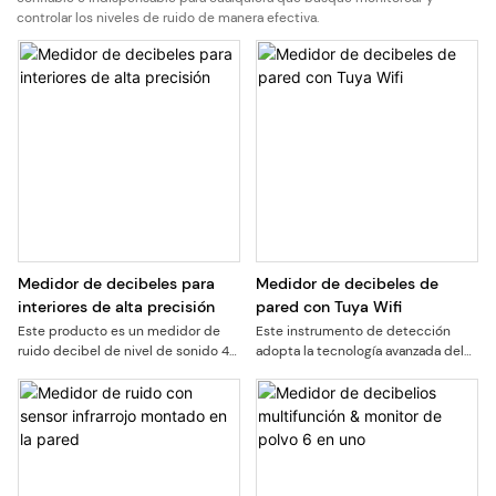
controlar los niveles de ruido de manera efectiva.
Medidor de decibeles para
Medidor de decibeles de
interiores de alta precisión
pared con Tuya Wifi
Este producto es un medidor de
Este instrumento de detección
ruido decibel de nivel de sonido 4
adopta la tecnología avanzada del
en uno. Adopta sensores acústicos
sensor, que puede medir con
avanzados y tecnología de
precisión la concentración de
medición precisa, ruido de
dióxido de carbono en el aire y el
visualización en tiempo real,
nivel de ruido ambiental.
temperatura y humedad en su
pantalla LED