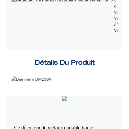
3 mode
d'alarm
Son /
Vibrati
/ Son e
Vibrati
Détails Du Produit
Ce détecteur de métaux portable haute