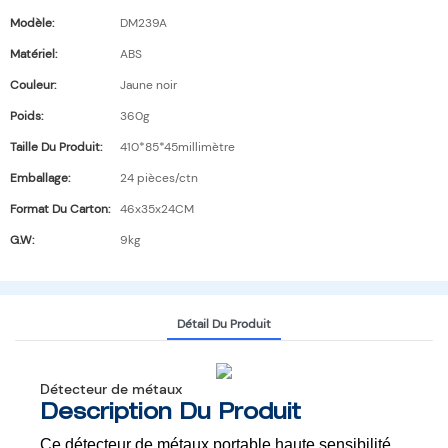
Modèle:
DM239A
Matériel:
ABS
Couleur:
Jaune noir
Poids:
360g
Taille Du Produit:
410*85*45millimètre
Emballage:
24 pièces/ctn
Format Du Carton:
46x35x24CM
G.W:
9kg
Détail Du Produit
Détecteur de métaux
Description Du Produit
Ce détecteur de métaux portable haute sensibilité