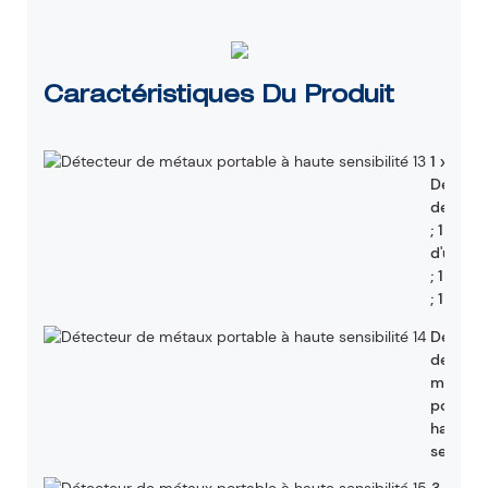
Caractéristiques Du Produit
1 x
Détecte
de mét
; 1 x Ma
d'utilis
; 1 x Pil
; 1 x Étu
Détecte
de
métaux
portabl
haute
sensibil