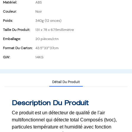
Matériel:
ABS
Couleur:
Noir
Poids:
340g (12 onces)
Taille Du Produit:
131 x 78 x 67.5millimètre
Emballage:
20 pièces/ctn
Format Du Carton:
43.5*33*37cm
G.W:
14KG
Détail Du Produit
Description Du Produit
Ce produit est un détecteur de qualité de l'air
multifonctionnel qui détecte total
Composés (tvoc),
particules
température et humidité avec fonction