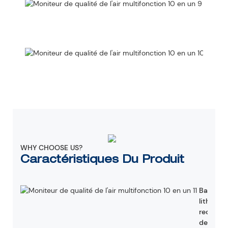
Gardi
de
sécuri
aérie
Batte
lithi
recha
intég
WHY CHOOSE US?
Caractéristiques Du Produit
Batterie
lithium
recharg
de 300