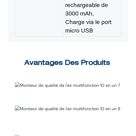
rechargeable de
3000 mAh,
Charge via le port
micro USB
Avantages Des Produits
After 
tranqui
d'espri
Grand
quant
et pri
compé