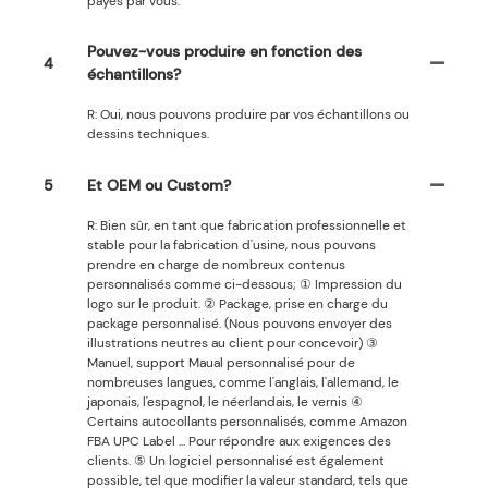
payés par vous.
Pouvez-vous produire en fonction des
4
échantillons?
R: Oui, nous pouvons produire par vos échantillons ou
dessins techniques.
5
Et OEM ou Custom?
R: Bien sûr, en tant que fabrication professionnelle et
stable pour la fabrication d'usine, nous pouvons
prendre en charge de nombreux contenus
personnalisés comme ci-dessous; ① Impression du
logo sur le produit. ② Package, prise en charge du
package personnalisé. (Nous pouvons envoyer des
illustrations neutres au client pour concevoir) ③
Manuel, support Maual personnalisé pour de
nombreuses langues, comme l'anglais, l'allemand, le
japonais, l'espagnol, le néerlandais, le vernis ④
Certains autocollants personnalisés, comme Amazon
FBA UPC Label ... Pour répondre aux exigences des
clients. ⑤ Un logiciel personnalisé est également
possible, tel que modifier la valeur standard, tels que