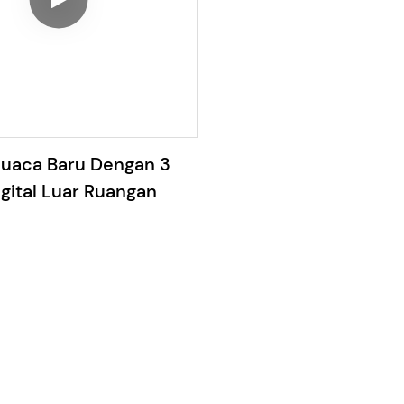
a, memberikan cahaya malam
enarik nyamuk ke perangkap
Cuaca Baru Dengan 3
gital Luar Ruangan
duk: 210*107*32MM
perangkat serba guna, yang
ng di dinding juga di desktop
yar LCD -Satuan suhu antara
us dan Fahrenheit
baterai Li isi ulang 2000mah