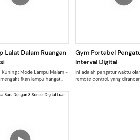
p Lalat Dalam Ruangan
Gym Portabel Pengat
si
Interval Digital
Kuning : Mode Lampu Malam -
Ini adalah pengatur waktu ol
 mengaktifkan lampu hangat
remote control, yang diranca
ungsi sebagai lampu malam dan
penggemar olahraga, mengint
a kecil.
berbagai fungsi praktis, yang
a Ungu: Mode UVA –
untuk mencatat waktu latiha
 cahaya tak kasat mata 370-
akurat, membantu Anda mer
 menarik nyamuk ke
pelatihan olahraga secara ilm
erekat, memastikan kinerja
meningkatkan efektivitas ola
ahaya Kuning: Kedua lampu