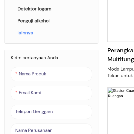
Detektor logam
Pemantau kualitas udara
Penguji alkohol
Meteran Ozon
lainnya
Detektor amonia
(CO)Detektor Karbon
Perangka
Monoksida
Kirim pertanyaan Anda
Multifung
Penganalisis Gas Oksigen (O2).
Mode Lampu 
Nama Produk
Detektor Radon
Tekan untuk
3000K, berf
mengusir ham
Email Kami
Mode Cahay
Menggunakan
390nm untuk
Telepon Genggam
perangkap p
optimal.
Ungu&Mode C
Nama Perusahaan