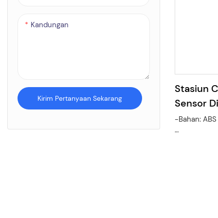
bekerja sam
sekaligus m
lengket
Kandungan
Stasiun 
Kirim Pertanyaan Sekarang
Sensor Di
-Bahan: ABS
-Ukuran Pro
-Ini adalah 
dapat dipasa
-Tampilan La
Saklar Celci
-Catu daya: 