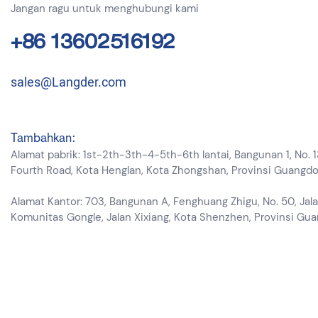
Jangan ragu untuk menghubungi kami
termasuk ka
+86 13602516192
-Termasuk: U
pengisi daya
sales@Langder.com
Keuntungan 
Tambahkan:
-Mendukung 
Alamat pabrik: 1st-2th-3th-4-5th-6th lantai, Bangunan 1, No. 
Fourth Road, Kota Henglan, Kota Zhongshan, Provinsi Guangd
-Mendukung 
sekitar.
Alamat Kantor: 703, Bangunan A, Fenghuang Zhigu, No. 50, Jala
Komunitas Gongle, Jalan Xixiang, Kota Shenzhen, Provinsi Gu
-Mendukung 
-Mendukung 
-Dukungan a
-TUYA WIFI, 