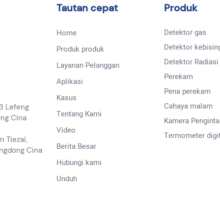
Tautan cepat
Produk
bel pengisi daya USB 3M
nit Utama + manual + kabel
Detektor gas
Home
Detektor kebisin
Produk produk
Detektor Radiasi
Layanan Pelanggan
Perekam
Aplikasi
:
Pena perekam
Kasus
layar LCD besar.
Cahaya malam
13 Lefeng
Tentang Kami
ong Cina
Kamera Penginta
tampilan suhu dan suhu
Video
Termometer digit
n Tiezai,
Berita Besar
angdong Cina
fungsi tampilan jam.
Hubungi kami
Pengaturan jam alarm.
Unduh
cara ramalan cuaca
data dikirim ke ponsel untuk