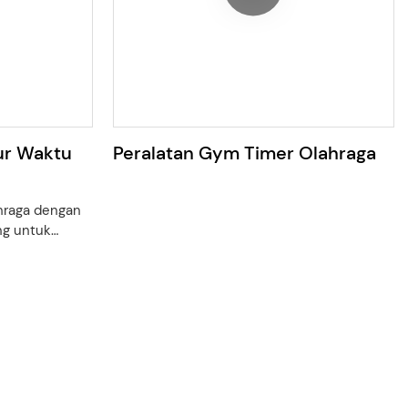
ur Waktu
Peralatan Gym Timer Olahraga
ahraga dengan
ng untuk
egrasikan
 bertujuan
n secara
encanakan
iah, dan
hraga