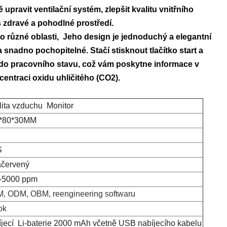
upravit ventilační systém, zlepšit kvalitu vnitřního
s zdravé a pohodlné prostředí.
ro různé oblasti, Jeho design je jednoduchý a elegantní
 snadno pochopitelné. Stačí stisknout tlačítko start a
ít do pracovního stavu, což vám poskytne informace v
entraci oxidu uhličitého (CO2).
lita vzduchu Monitor
*80*30MM
S
ačervený
-5000 ppm
, ODM, OBM, reengineering softwaru
ok
íjecí Li-baterie 2000 mAh včetně USB nabíjecího kabelu