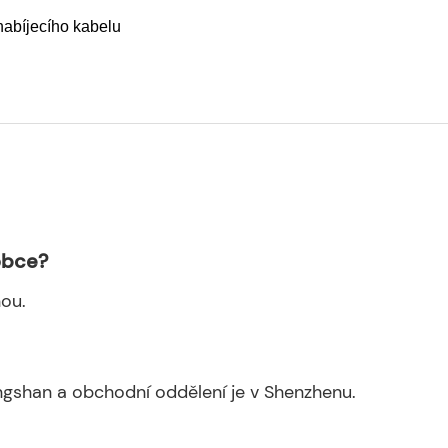
nabíjecího kabelu
obce?
nou.
gshan a obchodní oddělení je v Shenzhenu.