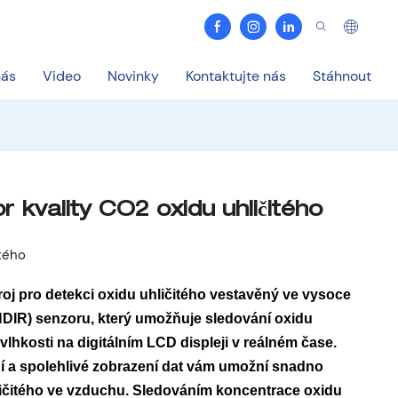
nás
Video
Novinky
Kontaktujte nás
Stáhnout
r kvality CO2 oxidu uhličitého
itého
roj pro detekci oxidu uhličitého vestavěný ve vysoce
NDIR) senzoru, který umožňuje sledování oxidu
 vlhkosti na digitálním LCD displeji v reálném čase.
í a spolehlivé zobrazení dat vám umožní snadno
ičitého ve vzduchu. Sledováním koncentrace oxidu