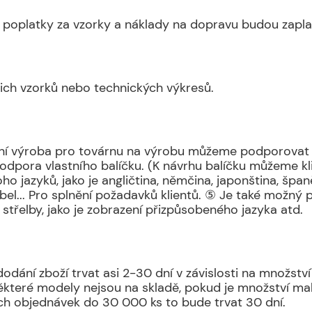
poplatky za vzorky a náklady na dopravu budou zapla
ch vzorků nebo technických výkresů.
bilní výroba pro továrnu na výrobu můžeme podporovat
podpora vlastního balíčku. (K návrhu balíčku můžeme kl
 jazyků, jako je angličtina, němčina, japonština, španě
abel... Pro splnění požadavků klientů. ⑤ Je také možný
 střelby, jako je zobrazení přizpůsobeného jazyka atd.
dání zboží trvat asi 2-30 dní v závislosti na množs
teré modely nejsou na skladě, pokud je množství mal
ch objednávek do 30 000 ks to bude trvat 30 dní.