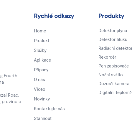
Rychlé odkazy
Produkty
Detektor plynu
Home
Detektor hluku
Produkt
Radiační detekto
Služby
Rekordér
Aplikace
Pen zapisovače
Případy
Noční světlo
ng Fourth
O nás
na
Dozorčí kamera
Video
Digitální teplomě
ezai Road,
Novinky
 provincie
Kontaktujte nás
Stáhnout