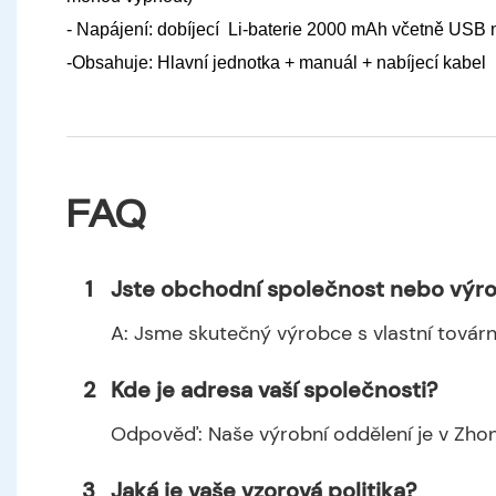
- Napájení: dobíjecí Li-baterie 2000 mAh včetně USB 
-Obsahuje: Hlavní jednotka + manuál + nabíjecí kabel
FAQ
1
Jste obchodní společnost nebo výr
A: Jsme skutečný výrobce s vlastní továr
2
Kde je adresa vaší společnosti?
Odpověď: Naše výrobní oddělení je v Zhon
3
Jaká je vaše vzorová politika?