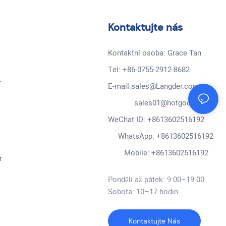
Kontaktujte nás
Kontaktní osoba: Grace Tan
Tel: +86-0755-2912-8682
r
E-mail:sales@Langder.com
sales01@hotgooo.cn
WeChat ID: +8613602516192
WhatsApp: +8613602516192
Mobile: +8613602516192
r
Pondělí až pátek: 9:00–19:00
Sobota: 10–17 hodin
Kontaktujte Nás