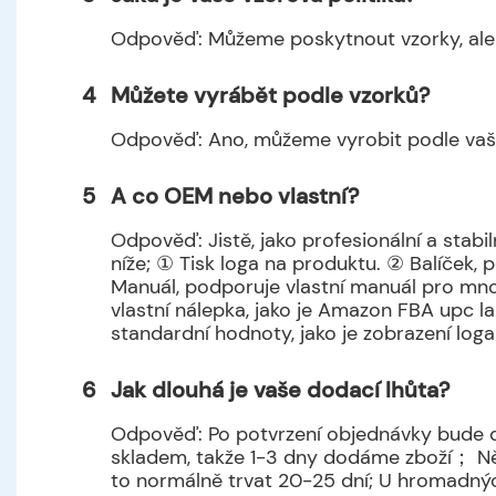
Odpověď: Můžeme poskytnout vzorky, ale 
4
Můžete vyrábět podle vzorků?
Odpověď: Ano, můžeme vyrobit podle vaši
5
A co OEM nebo vlastní?
Odpověď: Jistě, jako profesionální a sta
níže; ① Tisk loga na produktu. ② Balíček, 
Manuál, podporuje vlastní manuál pro mnoho
vlastní nálepka, jako je Amazon FBA upc l
standardní hodnoty, jako je zobrazení loga
6
Jak dlouhá je vaše dodací lhůta?
Odpověď: Po potvrzení objednávky bude do
skladem, takže 1-3 dny dodáme zboží； Něk
to normálně trvat 20-25 dní; U hromadný