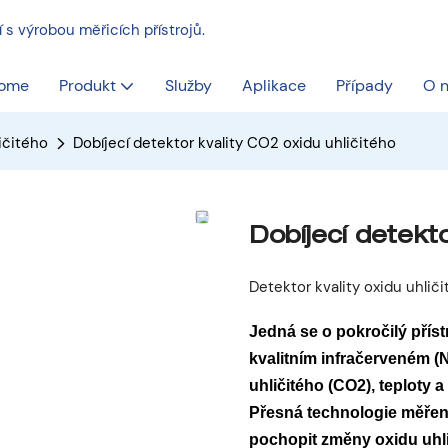
s výrobou měřicích přístrojů.
ome
Produkt
Služby
Aplikace
Případy
O 
ičitého
Dobíjecí detektor kvality CO2 oxidu uhličitého
Dobíjecí detekto
Detektor kvality oxidu uhlič
Jedná se o pokročilý příst
kvalitním infračerveném (
uhličitého (CO2), teploty a
Přesná technologie měřen
pochopit změny oxidu uhl