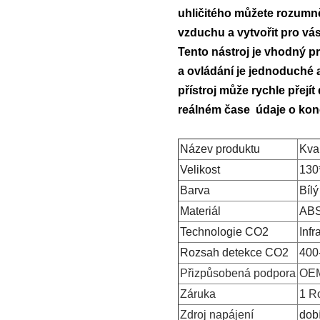
uhličitého můžete rozumně 
vzduchu a vytvořit pro vá
Tento nástroj je vhodný p
a ovládání je jednoduché a
přístroj může rychle přej
reálném čase údaje o konc
Název produktu
Kva
Velikost
130
Barva
Bílý
Materiál
AB
Technologie CO2
Infr
Rozsah detekce CO2
400
Přizpůsobená podpora
OEM
Záruka
1 R
Zdroj napájení
dob