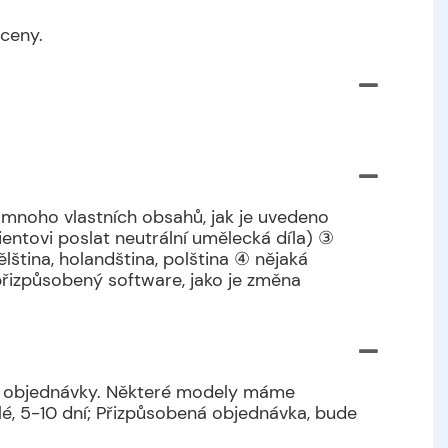
ceny.
 mnoho vlastních obsahů, jak je uvedeno
ientovi poslat neutrální umělecká díla) ③
lština, holandština, polština ④ nějaká
 přizpůsobený software, jako je změna
tví objednávky. Některé modely máme
é, 5-10 dní; Přizpůsobená objednávka, bude