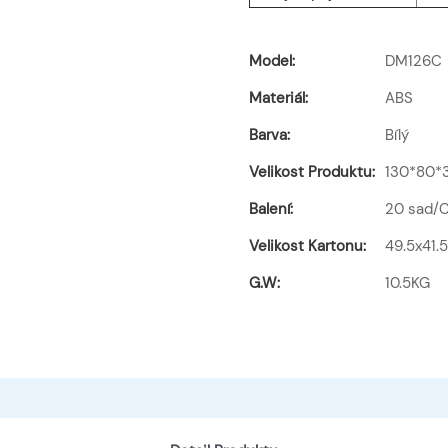
Model:
DM126C
Materiál:
ABS
Barva:
Bílý
Velikost Produktu:
130*80
Balení:
20 sad/
Velikost Kartonu:
49.5x41
G.W:
10.5KG