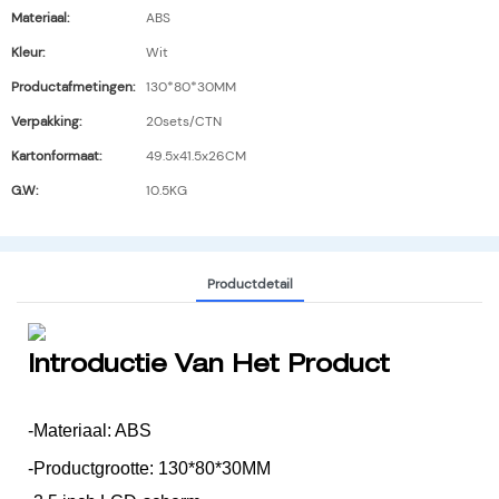
Materiaal:
ABS
Kleur:
Wit
Productafmetingen:
130*80*30MM
Verpakking:
20sets/CTN
Kartonformaat:
49.5x41.5x26CM
G.W:
10.5KG
Productdetail
Introductie Van Het Product
-Materiaal: ABS
-Productgrootte: 130*80*30MM