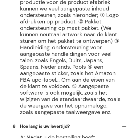
productie voor de productiefabriek
kunnen we veel aangepaste inhoud
ondersteunen, zoals hieronder; ① Logo
afdrukken op product. ② Pakket,
ondersteuning op maat pakket. (We
kunnen neutraal artwork naar de klant
sturen om het pakket te ontwerpen) ③
Handleiding, ondersteuning voor
aangepaste handleidingen voor veel
talen, zoals Engels, Duits, Japans,
Spaans, Nederlands, Pools ④ een
aangepaste sticker, zoals het Amazon
FBA upc-label... Om aan de eisen van
de klant te voldoen. ⑤ Aangepaste
software is ook mogelijk, zoals het
wijzigen van de standaardwaarde, zoals
de weergave van het opnamelogo,
zoals aangepaste taalweergave enz.
6
Hoe lang is uw levertijd?
A: Nadat u de bestelling heeft