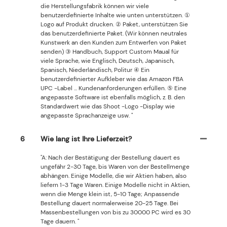
die Herstellungsfabrik können wir viele
benutzerdefinierte Inhalte wie unten unterstützen. ①
Logo auf Produkt drucken. ② Paket, unterstützen Sie
das benutzerdefinierte Paket. (Wir können neutrales
Kunstwerk an den Kunden zum Entwerfen von Paket
senden) ③ Handbuch, Support Custom Maual für
viele Sprache, wie Englisch, Deutsch, Japanisch,
Spanisch, Niederländisch, Politur ④ Ein
benutzerdefinierter Aufkleber wie das Amazon FBA
UPC -Label ... Kundenanforderungen erfüllen. ⑤ Eine
angepasste Software ist ebenfalls möglich, z. B. den
Standardwert wie das Shoot -Logo -Display wie
angepasste Sprachanzeige usw. "
6
Wie lang ist Ihre Lieferzeit?
"A: Nach der Bestätigung der Bestellung dauert es
ungefähr 2-30 Tage, bis Waren von der Bestellmenge
abhängen. Einige Modelle, die wir Aktien haben, also
liefern 1-3 Tage Waren. Einige Modelle nicht in Aktien,
wenn die Menge klein ist, 5-10 Tage; Anpassende
Bestellung dauert normalerweise 20-25 Tage. Bei
Massenbestellungen von bis zu 30000 PC wird es 30
Tage dauern. "