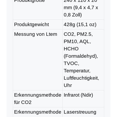
Produktgröße
240 x 120 x 20
mm (9,4 x 4,7 x
0,8 Zoll)
Produktgewicht
428g (15,1 oz)
Messung von Ltem
CO2, PM2.5,
PM10, AQL,
HCHO
(Formaldehyd),
TVOC,
Temperatur,
Luftfeuchtigkeit,
Uhr
Erkennungsmethode
Infrarot (Ndir)
für CO2
Erkennungsmethode
Laserstreuung