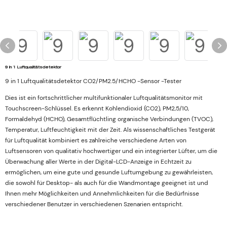
9 in 1 Luftqualitätsdetektor
9 in 1 Luftqualitätsdetektor CO2/PM2.5/HCHO -Sensor -Tester
Dies ist ein fortschrittlicher multifunktionaler Luftqualitätsmonitor mit
Touchscreen-Schlüssel. Es erkennt Kohlendioxid (CO2), PM2,5/10,
Formaldehyd (HCHO), Gesamtflüchtling organische Verbindungen (TVOC),
Temperatur, Luftfeuchtigkeit mit der Zeit. Als wissenschaftliches Testgerät
für Luftqualität kombiniert es zahlreiche verschiedene Arten von
Luftsensoren von qualitativ hochwertiger und ein integrierter Lüfter, um die
Überwachung aller Werte in der Digital-LCD-Anzeige in Echtzeit zu
ermöglichen, um eine gute und gesunde Luftumgebung zu gewährleisten,
die sowohl für Desktop- als auch für die Wandmontage geeignet ist und
Ihnen mehr Möglichkeiten und Annehmlichkeiten für die Bedürfnisse
verschiedener Benutzer in verschiedenen Szenarien entspricht.