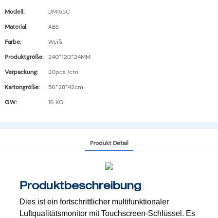
Modell:
DM155C
Material:
ABS
Farbe:
Weiß
Produktgröße:
240*120*24MM
Verpackung:
20pcs /ctn
Kartongröße:
56*28*42cm
G.W:
16 KG
Produkt Detail
Produktbeschreibung
Dies ist ein fortschrittlicher multifunktionaler
Luftqualitätsmonitor mit Touchscreen-Schlüssel. Es