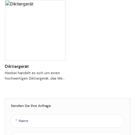
Diktiergerät
Hierbei handelt es sich um einen
hochwertigen Diktiergerät, das Wert
auf gute Tragbarkeit und
Unsichtbarkeit legt, bei gleichzeitig
hoher Akkukapazität und einer
Einsatzdauer von bis zu 70 Stunden
über einen längeren Zeitraum
Senden Sie Ihre Anfrage
hinweg. Großer interner Speicher
von 128 GB. Die kleine und leichte
Name
Größe mit integriertem Magnet
eignet sich für Aufzeichnungen im
Klassenzimmer, im Büro, bei