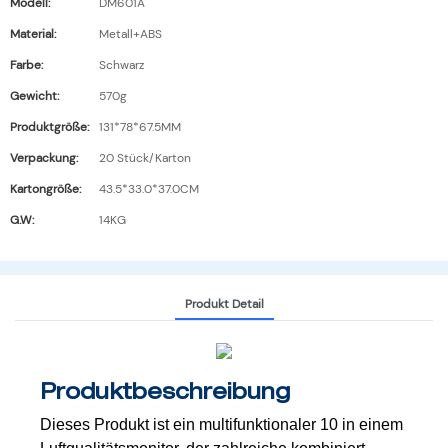
Modell:
DM601A
Material:
Metall+ABS
Farbe:
Schwarz
Gewicht:
570g
Produktgröße:
131*78*67.5MM
Verpackung:
20 Stück/Karton
Kartongröße:
43.5*33.0*37.0CM
G.W:
14KG
Produkt Detail
Produktbeschreibung
Dieses Produkt ist ein multifunktionaler 10 in einem