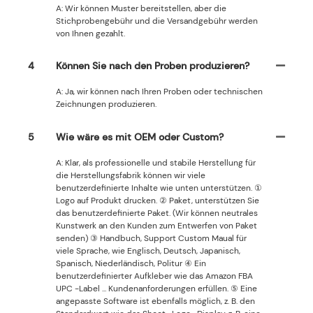
A: Wir können Muster bereitstellen, aber die
Stichprobengebühr und die Versandgebühr werden
von Ihnen gezahlt.
4
Können Sie nach den Proben produzieren?
A: Ja, wir können nach Ihren Proben oder technischen
Zeichnungen produzieren.
5
Wie wäre es mit OEM oder Custom?
A: Klar, als professionelle und stabile Herstellung für
die Herstellungsfabrik können wir viele
benutzerdefinierte Inhalte wie unten unterstützen. ①
Logo auf Produkt drucken. ② Paket, unterstützen Sie
das benutzerdefinierte Paket. (Wir können neutrales
Kunstwerk an den Kunden zum Entwerfen von Paket
senden) ③ Handbuch, Support Custom Maual für
viele Sprache, wie Englisch, Deutsch, Japanisch,
Spanisch, Niederländisch, Politur ④ Ein
benutzerdefinierter Aufkleber wie das Amazon FBA
UPC -Label ... Kundenanforderungen erfüllen. ⑤ Eine
angepasste Software ist ebenfalls möglich, z. B. den