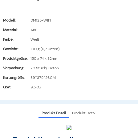
Modell:
DM125-WIFI
Material:
ABS
Farbe:
Weiß
Gewicht:
190 g (6,7 Unzen)
Produktgröße:
150 x 74 x 82mm
Verpackung:
20 Stück/Karton
Kartongröße:
39*37.5*26CM
G.W:
9.5KG
Produkt Detail
Produkt Detail