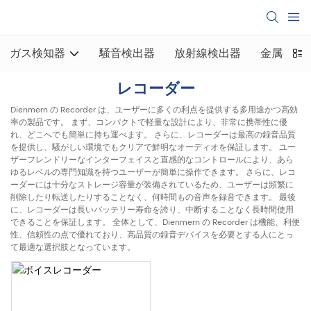
ガス検知器
騒音検出器
放射線検出器
金属探知
レコーダー
Dienmern の Recorder は、ユーザーに多くの利点を提供する多用途かつ高効
率の製品です。 まず、コンパクトで軽量な設計により、非常に携帯性に優
れ、どこへでも簡単に持ち運べます。 さらに、レコーダーは最高の録音品質
を提供し、騒がしい環境でもクリアで鮮明なオーディオを保証します。 ユー
ザーフレンドリーなインターフェイスと直感的なコントロールにより、あら
ゆるレベルの専門知識を持つユーザーが簡単に操作できます。 さらに、レコ
ーダーには十分なストレージ容量が装備されているため、ユーザーは頻繁に
削除したり転送したりすることなく、何時間もの音声を録音できます。 最後
に、レコーダーは長いバッテリー寿命を誇り、中断することなく長時間使用
できることを保証します。 全体として、Dienmern の Recorder は機能、利便
性、信頼性の点で優れており、高品質の録音デバイスを必要とする人にとっ
て最適な選択肢となっています。