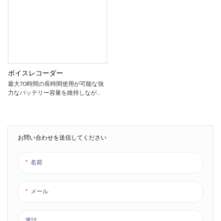
ボイスレコーダー
最大70時間の長時間使用が可能な強
力なバッテリー容量を維持しなが
ら、携帯性と隠蔽性を重視した高品
質なボイスレコーダーです。 128GB
の大容量内蔵ストレージ。 マグネッ
ト内蔵のミニ軽量サイズで、教室、
オフィス、ビジネス会議の記録など
お問い合わせを送信してください
幅広いシーンに対応します。
名前
メール
電話