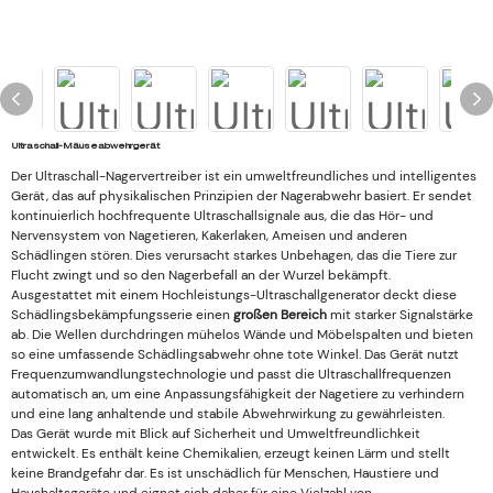
Ultraschall-Mäuseabwehrgerät
Der Ultraschall-Nagervertreiber ist ein umweltfreundliches und intelligentes
Gerät, das auf physikalischen Prinzipien der Nagerabwehr basiert. Er sendet
kontinuierlich hochfrequente Ultraschallsignale aus, die das Hör- und
Nervensystem von Nagetieren, Kakerlaken, Ameisen und anderen
Schädlingen stören. Dies verursacht starkes Unbehagen, das die Tiere zur
Flucht zwingt und so den Nagerbefall an der Wurzel bekämpft.
Ausgestattet mit einem Hochleistungs-Ultraschallgenerator deckt diese
Schädlingsbekämpfungsserie einen
großen Bereich
mit starker Signalstärke
ab. Die Wellen durchdringen mühelos Wände und Möbelspalten und bieten
so eine umfassende Schädlingsabwehr ohne tote Winkel. Das Gerät nutzt
Frequenzumwandlungstechnologie und passt die Ultraschallfrequenzen
automatisch an, um eine Anpassungsfähigkeit der Nagetiere zu verhindern
und eine lang anhaltende und stabile Abwehrwirkung zu gewährleisten.
Das Gerät wurde mit Blick auf Sicherheit und Umweltfreundlichkeit
entwickelt. Es enthält keine Chemikalien, erzeugt keinen Lärm und stellt
keine Brandgefahr dar. Es ist unschädlich für Menschen, Haustiere und