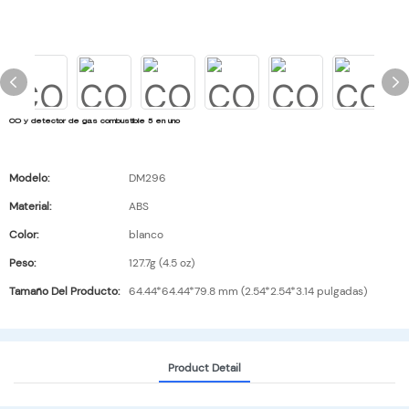
CO y detector de gas combustible 5 en uno
Modelo:
DM296
Material:
ABS
Color:
blanco
Peso:
127.7g (4.5 oz)
Tamaño Del Producto:
64.44*64.44*79.8 mm (2.54*2.54*3.14 pulgadas)
Product Detail