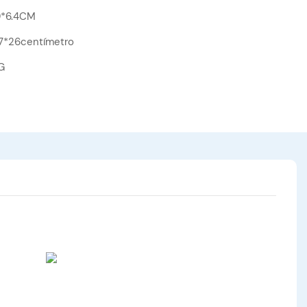
.9*6.4CM
7*26centímetro
G