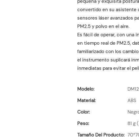
pequeña y exquisita postura
convertido en su asistente co
sensores láser avanzados pa
PM2.5 y polvo en el aire.
Es fácil de operar, con una i
en tiempo real de PM2.5, da
familiarizado con los cambio
el instrumento suplicará in
inmediatas para evitar el pel
Modelo:
DM1
Material:
ABS
Color:
Negr
Peso:
81 g 
Tamaño Del Producto:
70*