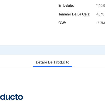
Embalaje:
11*9
Tamaño De La Caja:
43*3
G.W:
13.7K
Detalle Del Producto
oducto