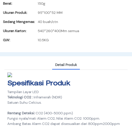
Berat:
150g
Ukuran Produk:
95*100*52 MM
Sedang Mengemas:
40 buah/ctn
Ukuran Karton:
540*260*400Mm semua
G.W:
10.5KG
Detail Produk
Spesifikasi Produk
Tampilan Layar LED
Teknologi CO2 :
Inframerah (NDIR)
Satuan Suhu Celcius.
Rentang Deteksi:
CO2 (400-5000 ppm)
Fungsi nyala/mati Alarm CO2, Nilai Alarm CO2: 1000ppm.
Ambang Batas Alarm CO2 dapat disesuaikan dari 800ppm2000ppm