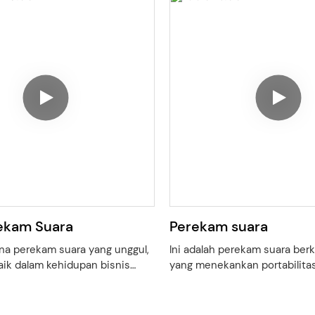
ekam Suara
Perekam suara
ena perekam suara yang unggul,
Ini adalah perekam suara berku
aik dalam kehidupan bisnis
yang menekankan portabilita
 pena tidak akan menarik
penyembunyian yang kuat, n
atian saat Anda siap merekam
mempertahankan kapasitas b
beberapa konferensi bisnis
kuat dan dapat digunakan hi