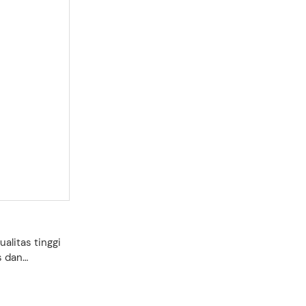
alitas tinggi
s dan
amun tetap
aterai yang
ngga 70 jam