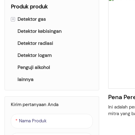
Produk produk
+
Detektor gas
Detektor kebisingan
Detektor karbon dioksida
Detektor radiasi
Detektor debu
Detektor logam
Pemantau kualitas udara
Penguji alkohol
Meteran Ozon
lainnya
Detektor amonia
(CO)Detektor Karbon
Pena Per
Monoksida
Kirim pertanyaan Anda
Ini adalah p
Penganalisis Gas Oksigen (O2).
mitra yang b
Anda. Bentuk
Nama Produk
Detektor Radon
banyak perh
terutama di 