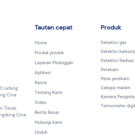
Tautan cepat
Produk
Detektor gas
Home
Detektor kebisin
Produk produk
Detektor Radiasi
Layanan Pelanggan
Perekam
Aplikasi
Pena perekam
Kasus
Cahaya malam
13 Lefeng
Tentang Kami
ong Cina
Kamera Penginta
Video
Termometer digit
n Tiezai,
Berita Besar
angdong Cina
Hubungi kami
Unduh