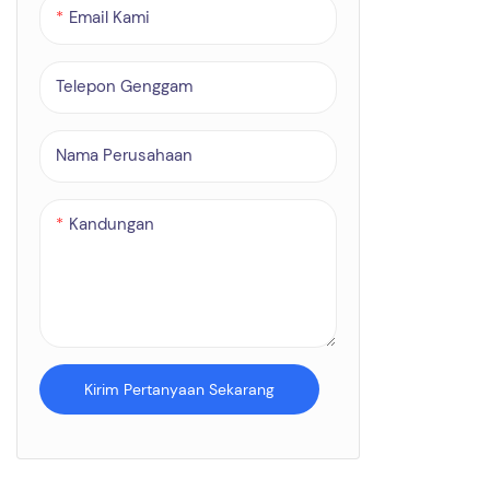
Email Kami
penting. Rek
bantuan jan
informasi pe
Telepon Genggam
kehilangan fi
disimpan se
aktivasi sua
Nama Perusahaan
komputer un
ke komputer 
nyaman dan 
Kandungan
berkualitas t
Kirim Pertanyaan Sekarang