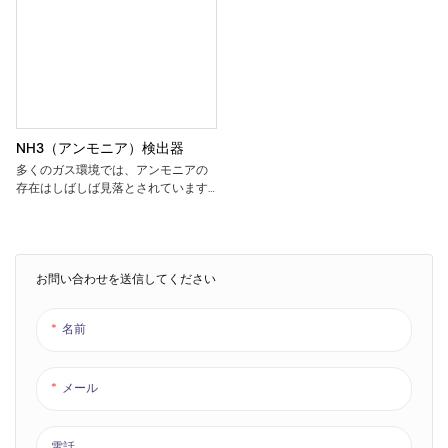
NH3（アンモニア）検出器
多くのガス環境では、アンモニアの
存在はしばしば見落とされています
が、その潜在的な危険は過小評価さ
れるべきではありません。このアン
モニア検出器は、アンモニア濃度を
正確に測定するための高度なセンサ
ー技術を使用して、アンモニア濃
お問い合わせを送信してください
度、温度、および湿度検出を統合し
ます。
名前
メール
電話