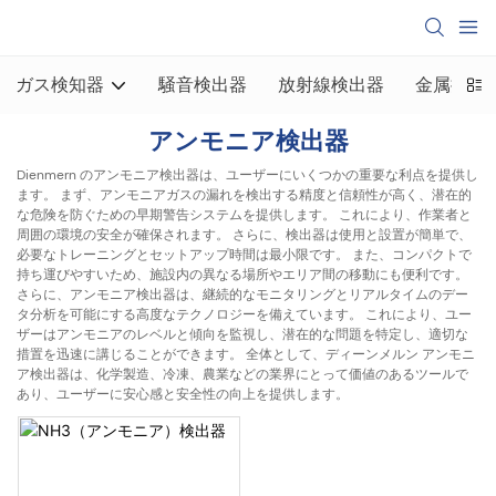
ガス検知器
騒音検出器
放射線検出器
金属探知
アンモニア検出器
Dienmern のアンモニア検出器は、ユーザーにいくつかの重要な利点を提供し
ます。 まず、アンモニアガスの漏れを検出する精度と信頼性が高く、潜在的
な危険を防ぐための早期警告システムを提供します。 これにより、作業者と
周囲の環境の安全が確保されます。 さらに、検出器は使用と設置が簡単で、
必要なトレーニングとセットアップ時間は最小限です。 また、コンパクトで
持ち運びやすいため、施設内の異なる場所やエリア間の移動にも便利です。
さらに、アンモニア検出器は、継続的なモニタリングとリアルタイムのデー
タ分析を可能にする高度なテクノロジーを備えています。 これにより、ユー
ザーはアンモニアのレベルと傾向を監視し、潜在的な問題を特定し、適切な
措置を迅速に講じることができます。 全体として、ディーンメルン アンモニ
ア検出器は、化学製造、冷凍、農業などの業界にとって価値のあるツールで
あり、ユーザーに安心感と安全性の向上を提供します。