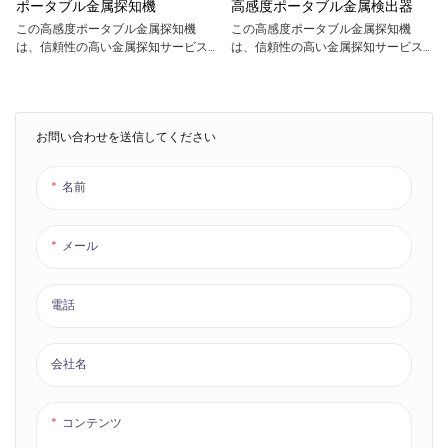
ポータブル金属探知機
高感度ポータブル金属検出器
この高感度ポータブル金属探知機
この高感度ポータブル金属探知機
は、信頼性の高い金属探知サービス
は、信頼性の高い金属探知サービス
を提供するように設計されていま
を提供するように設計されており、
す。 外観は黄黒色で、軽量で持ち運
黄黒色の外観、軽量でポータブル、
び可能で、2000mAhの充電式内蔵リ
単三電池で駆動し、高精度と高感度
チウム電池を搭載しています。 精度
で金属物体を迅速に識別できます。
と感度が高く、金属物体を素早く識
このデバイスには、サウンド/バイブ
お問い合わせを送信してください
別できます。
レーション/サウンド&バイブレーシ
このデバイスには音と振動のアラー
ョン アラーム モードがあります。 空
名前
ムモードがあります。 空港、駅、埠
港、駅、埠頭、学校の試験会場、博
頭、学校の試験室、博物館、その他
物館、その他セキュリティテストが
のセキュリティ検査が必要な場所に
必要な場所に適しており、安全性と
適しており、安全性と利便性を確保
利便性を確保します。
メール
します。
電話
会社名
コンテンツ