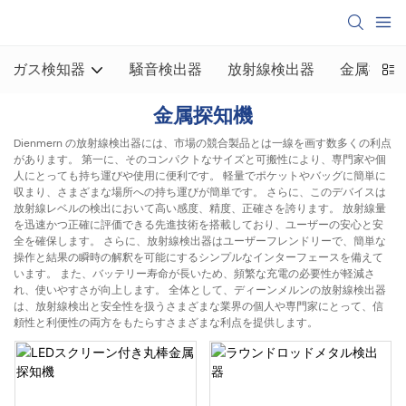
ガス検知器
騒音検出器
放射線検出器
金属探知
金属探知機
Dienmern の放射線検出器には、市場の競合製品とは一線を画す数多くの利点
があります。 第一に、そのコンパクトなサイズと可搬性により、専門家や個
人にとっても持ち運びや使用に便利です。 軽量でポケットやバッグに簡単に
収まり、さまざまな場所への持ち運びが簡単です。 さらに、このデバイスは
放射線レベルの検出において高い感度、精度、正確さを誇ります。 放射線量
を迅速かつ正確に評価できる先進技術を搭載しており、ユーザーの安心と安
全を確保します。 さらに、放射線検出器はユーザーフレンドリーで、簡単な
操作と結果の瞬時の解釈を可能にするシンプルなインターフェースを備えて
います。 また、バッテリー寿命が長いため、頻繁な充電の必要性が軽減さ
れ、使いやすさが向上します。 全体として、ディーンメルンの放射線検出器
は、放射線検出と安全性を扱うさまざまな業界の個人や専門家にとって、信
頼性と利便性の両方をもたらすさまざまな利点を提供します。