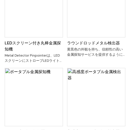
LEDスクリーン付き丸棒金属探
ラウンドロッドメタル検出器
知機
黄黒色の外観を持ち、信頼性の高い
金属探知サービスを提供するように
Metal Detector Pinpointerは、LED
設計された高感度のポータブル丸棒
スクリーンにストローブLEDライト、
小型金属探知機です。
聴覚ビープ音、触覚振動、視覚的な
軽量でポータブル、防水性があり、
手がかりを統合します
単三電池で駆動し、高精度と高感度
で、金属を素早く識別できます。
オブジェクト。 本機には3つのアラ
ームモード（音、振動、音&振動）が
あります。 幅広い用途があり、コイ
ン、金、銀、遺物、宝石を見つける
のに適しており、屋内、屋外、壁、
砂、草、土の中など、宝物や失われ
た金属物体を簡単に見つけることが
でき、利便性を確保します。