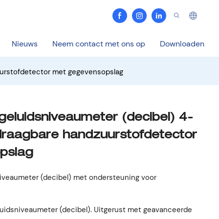
Nieuws
Neem contact met ons op
Downloaden
uurstofdetector met gegevensopslag
luidsniveaumeter (decibel) 4-
e draagbare handzuurstofdetector
pslag
veaumeter (decibel) met ondersteuning voor
eluidsniveaumeter (decibel). Uitgerust met geavanceerde