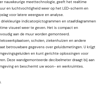
er nauwkeurige meettechnologie, geeft het realtime
atuur en luchtvochtigheid weer op het LED-scherm en
slag voor latere weergave en analyse.
n driekleurige indicatorpictogrammen en staafdiagrammen
ltime visueel weer te geven. Het is compact en
nvoudig aan de muur worden gemonteerd.
riekswerkplaatsen, scholen, ziekenhuizen en andere
raat betrouwbare gegevens over geluidsmetingen. U krijgt
omgevingsgeluiden en kunt gerichte oplossingen voor
en. Deze wandgemonteerde decibelmeter draagt ​​bij aan
 omgeving en beschermt uw woon- en werkruimtes.
A