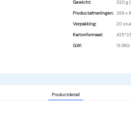
Gewicht:
320 g (
Productafmetingen:
269 x 
Verpakking:
20 stu
Kartonformaat:
425*2
G.W:
13.5KG
Productdetail