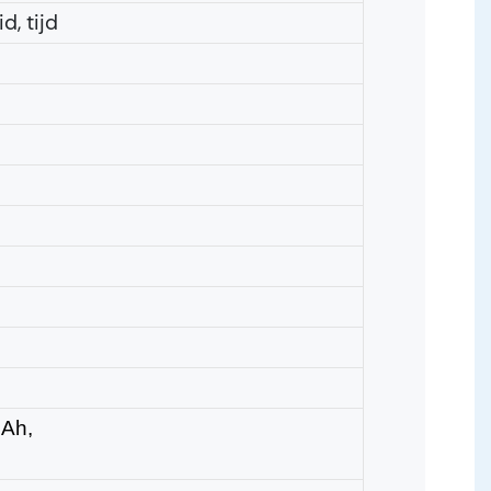
d, tijd
mAh,