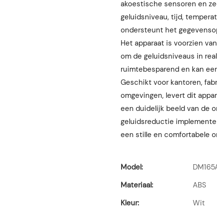
akoestische sensoren en ze
geluidsniveau, tijd, temper
ondersteunt het gegevensop
Het apparaat is voorzien va
om de geluidsniveaus in rea
ruimtebesparend en kan ee
Geschikt voor kantoren, fab
omgevingen, levert dit appa
een duidelijk beeld van de 
geluidsreductie implementer
een stille en comfortabele
Model:
DM165
Materiaal:
ABS
Kleur:
Wit