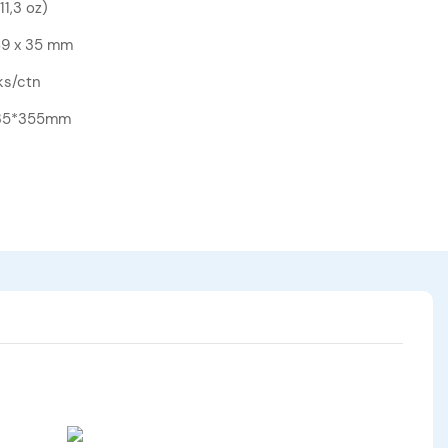
11,3 oz)
89 x 35 mm
ks/ctn
35*355mm