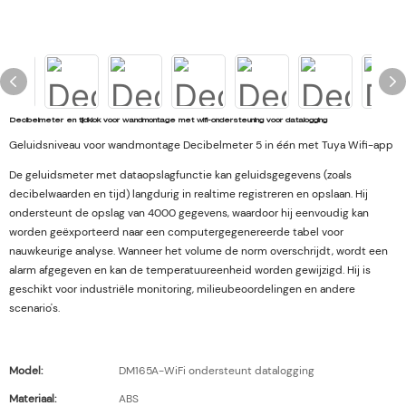
Decibelmeter en tijdklok voor wandmontage met wifi-ondersteuning voor datalogging
Geluidsniveau voor wandmontage Decibelmeter 5 in één met Tuya Wifi-app
De geluidsmeter met dataopslagfunctie kan geluidsgegevens (zoals
decibelwaarden en tijd) langdurig in realtime registreren en opslaan. Hij
ondersteunt de opslag van 4000 gegevens, waardoor hij eenvoudig kan
worden geëxporteerd naar een computergegenereerde tabel voor
nauwkeurige analyse. Wanneer het volume de norm overschrijdt, wordt een
alarm afgegeven en kan de temperatuureenheid worden gewijzigd. Hij is
geschikt voor industriële monitoring, milieubeoordelingen en andere
scenario's.
Model:
DM165A-WiFi ondersteunt datalogging
Materiaal:
ABS