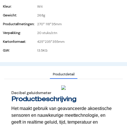
Kleur:
Wit
Gewicht:
268g
Productafmetingen:
270* 118*35mm
Verpakking:
20 stuks/ctn
Kartonformaat:
425*235*355mm
G.W:
13.5KG
Productdetail
Decibel geluidsmeter
Productbeschrijving
Het maakt gebruik van geavanceerde akoestische
sensoren en nauwkeurige meettechnologie, en
geeft in realtime geluid, tijd, temperatuur en