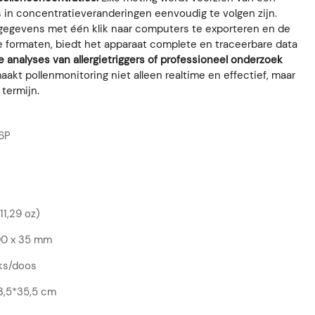
s in concentratieveranderingen eenvoudig te volgen zijn.
 gegevens met één klik naar computers te exporteren en de
e formaten, biedt het apparaat complete en traceerbare data
se analyses van allergietriggers of professioneel onderzoek
maakt pollenmonitoring niet alleen realtime en effectief, maar
termijn.
6P
11,29 oz)
90 x 35 mm
ks/doos
3,5*35,5 cm