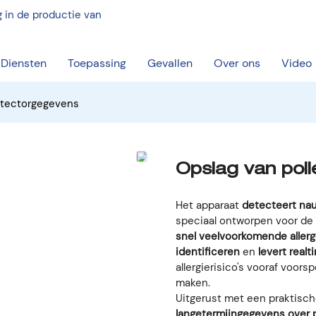
 in de productie van
Diensten
Toepassing
Gevallen
Over ons
Video
etectorgegevens
Opslag van pol
Het apparaat
detecteert nau
speciaal ontworpen voor de p
snel veelvoorkomende allerg
identificeren
en
levert real
allergierisico's vooraf voo
maken.
Uitgerust met een praktisch
langetermijngegevens over p