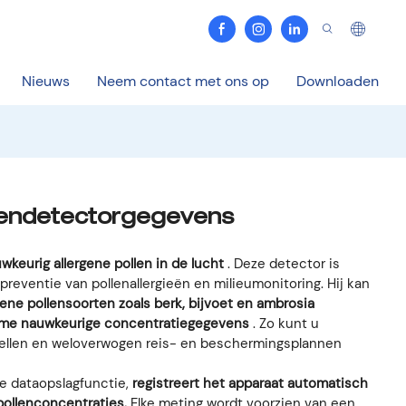
Nieuws
Neem contact met ons op
Downloaden
lendetectorgegevens
wkeurig allergene pollen in de lucht
. Deze detector is
reventie van pollenallergieën en milieumonitoring. Hij kan
ene pollensoorten zoals berk, bijvoet en ambrosia
time nauwkeurige concentratiegegevens
. Zo kunt u
rspellen en weloverwogen reis- en beschermingsplannen
e dataopslagfunctie,
registreert het apparaat automatisch
ollenconcentraties.
Elke meting wordt voorzien van een