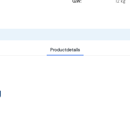
G.W:
12 kg
Productdetails
g