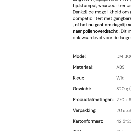
tijdstempel, waardoor trend
Dankzij de mogelijkheid om
compatibiliteit met gangbar
, of het nu gaat om dagelijk
naar pollenoverdracht
. Dit 
ook waardevol voor de lange 
Model:
DM130
Materiaal:
ABS
Kleur:
Wit
Gewicht:
320 g (
Productafmetingen:
270 x 
Verpakking:
20 stu
Kartonformaat:
42,5*2