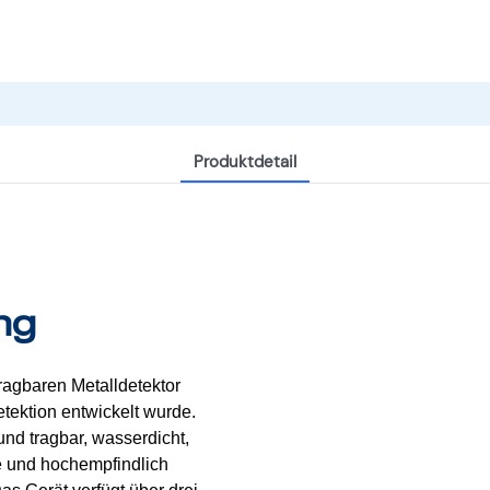
Produktdetail
ng
ragbaren Metalldetektor
etektion entwickelt wurde.
und tragbar, wasserdicht,
se und hochempfindlich