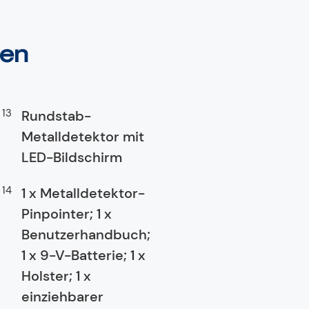
ten
Rundstab-
Metalldetektor mit
LED-Bildschirm
1 x Metalldetektor-
Pinpointer; 1 x
Benutzerhandbuch;
1 x 9-V-Batterie; 1 x
Holster; 1 x
einziehbarer