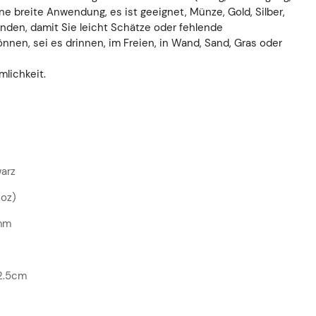
ine breite Anwendung, es ist geeignet, Münze, Gold, Silber,
nden, damit Sie leicht Schätze oder fehlende
nnen, sei es drinnen, im Freien, in Wand, Sand, Gras oder
mlichkeit.
arz
 oz)
mm
2.5cm