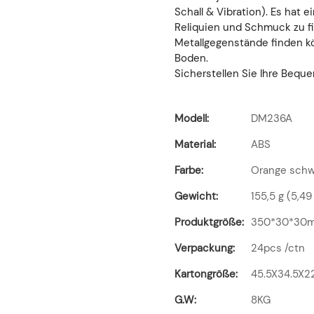
Schall & Vibration). Es hat e
Reliquien und Schmuck zu fi
Metallgegenstände finden kö
Boden.
Sicherstellen Sie Ihre Beque
Modell:
DM236A
Material:
ABS
Farbe:
Orange schw
Gewicht:
155,5 g (5,49
Produktgröße:
350*30*30
Verpackung:
24pcs /ctn
Kartongröße:
45.5X34.5X2
G.W:
8KG