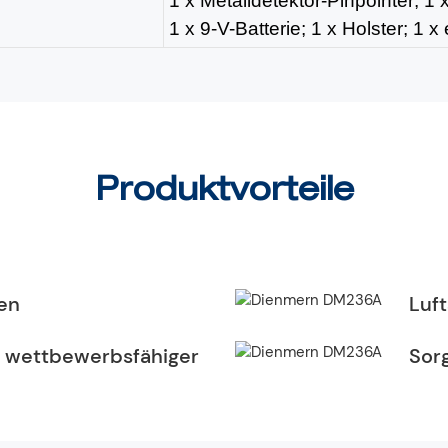
1 x Metalldetektor-Pinpointer; 
1 x 9-V-Batterie; 1 x Holster; 1 
Produktvorteile
en
Luf
 wettbewerbsfähiger
Sorg