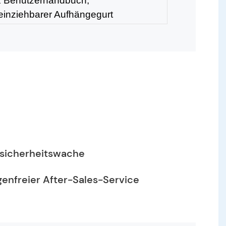
1 x Benutzerhandbuch;
x einziehbarer Aufhängegurt
tsicherheitswache
enfreier After-Sales-Service