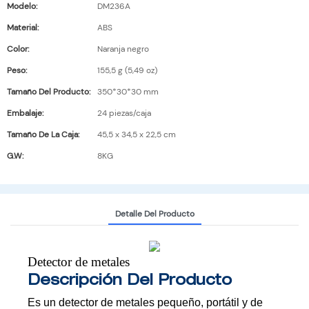
Modelo:
DM236A
Material:
ABS
Color:
Naranja negro
Peso:
155,5 g (5,49 oz)
Tamaño Del Producto:
350*30*30 mm
Embalaje:
24 piezas/caja
Tamaño De La Caja:
45,5 x 34,5 x 22,5 cm
G.W:
8KG
Detalle Del Producto
Detector de metales
Descripción Del Producto
Es un detector de metales pequeño, portátil y de