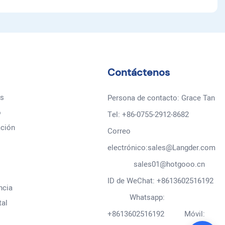
Contáctenos
es
Persona de contacto: Grace Tan
o
Tel: +86-0755-2912-8682
ación
Correo
electrónico:sales@Langder.com
sales01@hotgooo.cn
ID de WeChat: +8613602516192
ncia
Whatsapp:
tal
+8613602516192 Móvil: