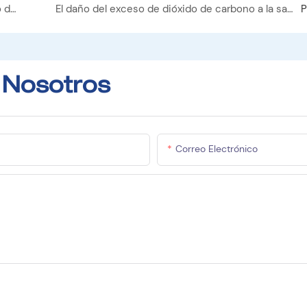
Respirando hacia un nuevo futuro, el instrumento de calidad del aire protege cada respiración con frescura
El daño del exceso de dióxido de carbono a la salud humana.
P
 Nosotros
Correo Electrónico