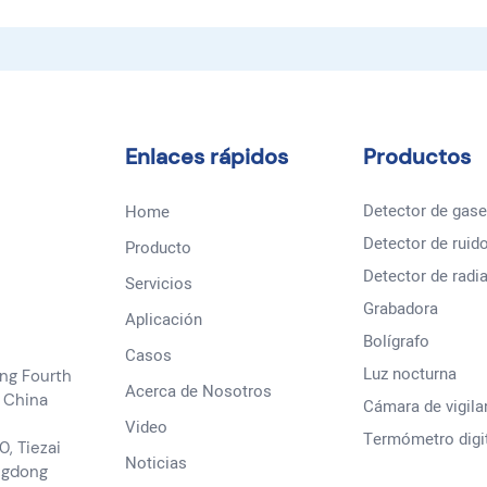
Enlaces rápidos
Productos
Detector de gas
Home
Detector de ruid
Producto
Detector de radi
Servicios
Grabadora
Aplicación
Bolígrafo
Casos
Luz nocturna
eng Fourth
Acerca de Nosotros
 China
Cámara de vigila
Video
Termómetro digi
0, Tiezai
Noticias
ngdong