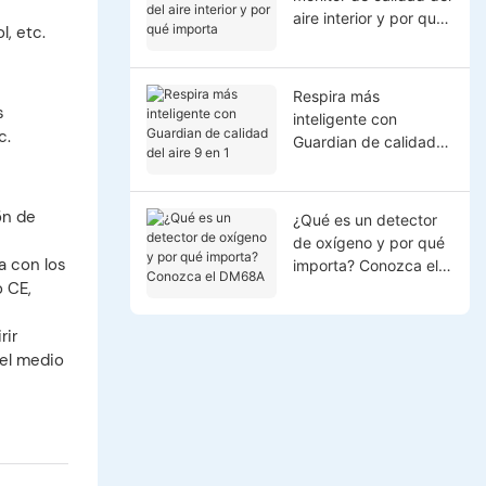
aire interior y por qué
, etc.
importa
Respira más
s
inteligente con
c.
Guardian de calidad
del aire 9 en 1
ón de
¿Qué es un detector
de oxígeno y por qué
a con los
importa? Conozca el
 CE,
DM68A
rir
 el medio