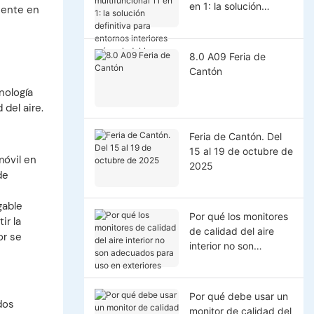
en 1: la solución
iente en
definitiva para
entornos interiores
más saludables
8.0 A09 Feria de
Cantón
nología
 del aire.
Feria de Cantón. Del
15 al 19 de octubre de
móvil en
2025
de
gable
Por qué los monitores
ir la
de calidad del aire
or se
interior no son
adecuados para uso
en exteriores
Por qué debe usar un
dos
monitor de calidad del