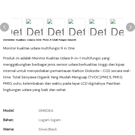
Detektor Kualitas Udara CO2 PM2.5 Multi Fungsi Industri
Monitor kualitas udara multifungsi 9 in One
Produk ini adalah Monitor Kualitas Udara 9-in-1 multifungsi yang
menggabungkan berbagai jenis sensor udara berkualitas tinggi dan kipas
internal untuk menyediakan pemantauan Karbon Dioksida - CO2 secara real-
time. Total Senyawa Organik Yang Mudah Menguap (TVOC),PM2.5, PM1.0,
PM10, suhu, kelembaban dan waktu pada layar LCD digitalnya. Pastikan
lingkungan udara yang baik dan sehat.
Model:
DM806A
Bahan:
Logam logam
Warna:
Silver,Black