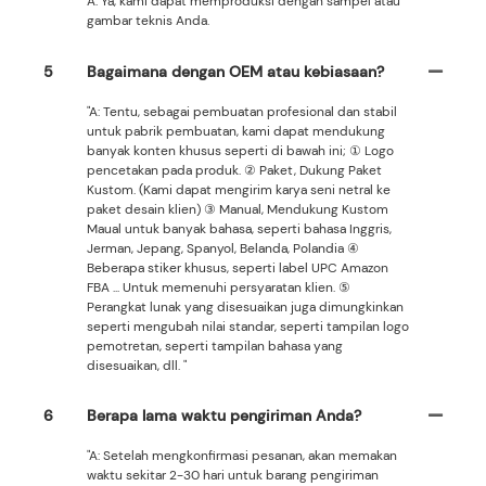
A: Ya, kami dapat memproduksi dengan sampel atau
gambar teknis Anda.
5
Bagaimana dengan OEM atau kebiasaan?
"A: Tentu, sebagai pembuatan profesional dan stabil
untuk pabrik pembuatan, kami dapat mendukung
banyak konten khusus seperti di bawah ini; ① Logo
pencetakan pada produk. ② Paket, Dukung Paket
Kustom. (Kami dapat mengirim karya seni netral ke
paket desain klien) ③ Manual, Mendukung Kustom
Maual untuk banyak bahasa, seperti bahasa Inggris,
Jerman, Jepang, Spanyol, Belanda, Polandia ④
Beberapa stiker khusus, seperti label UPC Amazon
FBA ... Untuk memenuhi persyaratan klien. ⑤
Perangkat lunak yang disesuaikan juga dimungkinkan
seperti mengubah nilai standar, seperti tampilan logo
pemotretan, seperti tampilan bahasa yang
disesuaikan, dll. "
6
Berapa lama waktu pengiriman Anda?
"A: Setelah mengkonfirmasi pesanan, akan memakan
waktu sekitar 2-30 hari untuk barang pengiriman