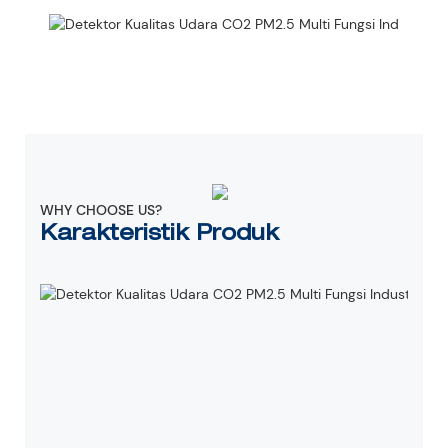
WHY CHOOSE US?
Karakteristik Produk
M
K
U
M
F
9
d
S