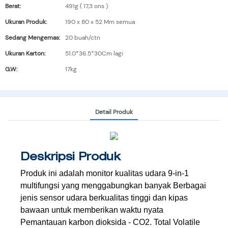
Berat:
491g ( 17,3 ons )
Ukuran Produk:
190 x 80 x 52 Mm semua
Sedang Mengemas:
20 buah/ctn
Ukuran Karton:
51.0*36.5*30Cm lagi
G.W:
17kg
Detail Produk
Deskripsi Produk
Produk ini adalah monitor kualitas udara 9-in-1
multifungsi yang menggabungkan banyak
Berbagai
jenis sensor udara berkualitas tinggi dan kipas
bawaan untuk memberikan waktu nyata
Pemantauan karbon dioksida - CO2. Total Volatile