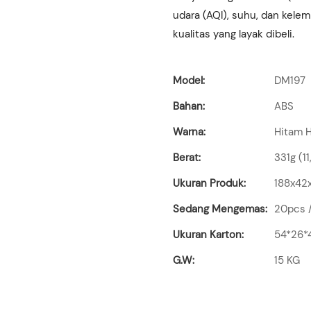
udara (AQI), suhu, dan kele
kualitas yang layak dibeli.
Model:
DM197
Bahan:
ABS
Warna:
Hitam 
Berat:
331g (11
Ukuran Produk:
188x4
Sedang Mengemas:
20pcs 
Ukuran Karton:
54*26
G.W:
15 KG