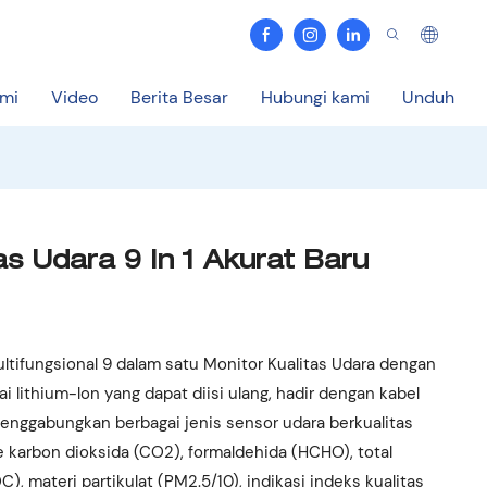
ami
Video
Berita Besar
Hubungi kami
Unduh
as Udara 9 In 1 Akurat Baru
ultifungsional 9 dalam satu Monitor Kualitas Udara dengan
rai lithium-lon yang dapat diisi ulang, hadir dengan kabel
enggabungkan berbagai jenis sensor udara berkualitas
e karbon dioksida (CO2), formaldehida (HCHO), total
), materi partikulat (PM2.5/10), indikasi indeks kualitas