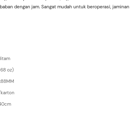
mbaban dengan jam. Sangat mudah untuk beroperasi, jaminan
Hitam
,68 oz)
2x88MM
/karton
*40cm