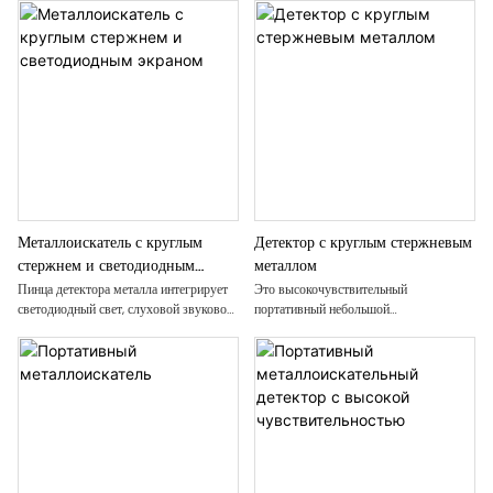
Металлоискатель с круглым
Детектор с круглым стержневым
стержнем и светодиодным
металлом
экраном
Пинца детектора металла интегрирует
Это высокочувствительный
светодиодный свет, слуховой звуковой
портативный небольшой
сигнал, тактильные вибрации и
металлоискатель с круглым стержнем,
визуальные сигналы на светодиодном
предназначенный для обеспечения
экране
надежных услуг по обнаружению
металлов, желто-черный внешний вид,
легкий и портативный,
водонепроницаемый, работает от
батареек типа АА, обладает высокой
точностью и высокой
чувствительностью, способен быстро