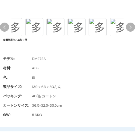
多機能屋内ハエ取り器
モデル:
DM272A
材料:
ABS
色:
白
製品サイズ:
139 x 63 x 50んん
パッキング:
40個/カートン
カートンサイズ:
36.5×32.5×35.5cm
G.W:
5.6KG