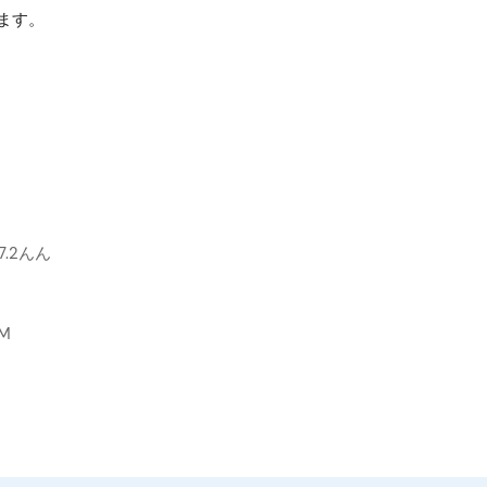
ます。
 97.2んん
CM