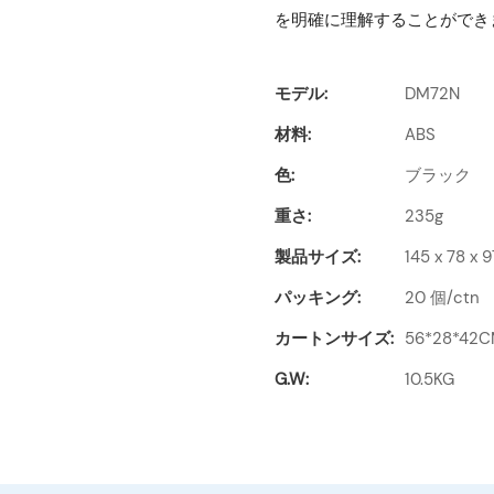
を明確に理解することができ
モデル:
DM72N
材料:
ABS
色:
ブラック
重さ:
235g
製品サイズ:
145 x 78 x
パッキング:
20 個/ctn
カートンサイズ:
56*28*42
G.W:
10.5KG