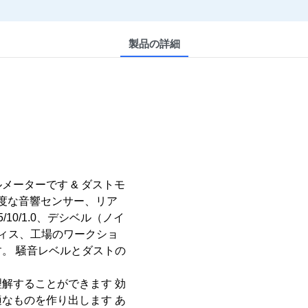
製品の詳細
メーターです & ダストモ
度な音響センサー、リア
.5/10/1.0、デシベル（ノイ
ィス、工場のワークショ
す。
騒音レベルとダストの
理解することができます
効
適なものを作り出します
あ