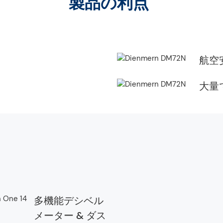
製品の利点
航空
大量
多機能デシベル
メーター & ダス