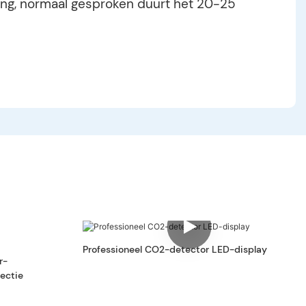
lling, normaal gesproken duurt het 20-25
Professioneel CO2-detector LED-display
r-
ectie