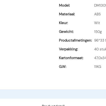
Model:
DM1305
Materiaal:
ABS
Kleur:
Wit
Gewicht:
150g
Productafmetingen:
96*33
Verpakking:
40 stu
Kartonformaat:
47.0x3
G.W:
11KG