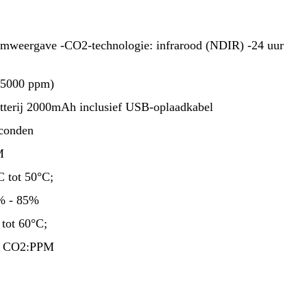
rmweergave -CO2-technologie: infrarood (NDIR) -24 uur
-5000 ppm)
atterij 2000mAh inclusief USB-oplaadkabel
econden
M
C tot 50°C;
0% - 85%
 tot 60°C;
or CO2:PPM