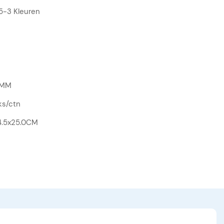
-3 Kleuren
 MM
ks/ctn
4.5x25.0CM