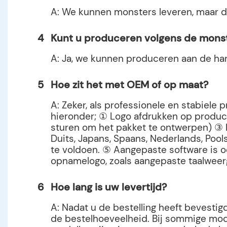
A: We kunnen monsters leveren, maar d
4
Kunt u produceren volgens de mons
A: Ja, we kunnen produceren aan de ha
5
Hoe zit het met OEM of op maat?
A: Zeker, als professionele en stabiel
hieronder; ① Logo afdrukken op product
sturen om het pakket te ontwerpen) ③ H
Duits, Japans, Spaans, Nederlands, Pool
te voldoen. ⑤ Aangepaste software is o
opnamelogo, zoals aangepaste taalweer
6
Hoe lang is uw levertijd?
A: Nadat u de bestelling heeft bevesti
de bestelhoeveelheid. Bij sommige mod