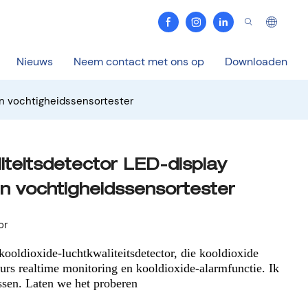
Nieuws
Neem contact met ons op
Downloaden
en vochtigheidssensortester
iteitsdetector LED-display
n vochtigheidssensortester
or
kooldioxide-luchtkwaliteitsdetector, die kooldioxide
urs realtime monitoring en kooldioxide-alarmfunctie. Ik
issen. Laten we het proberen