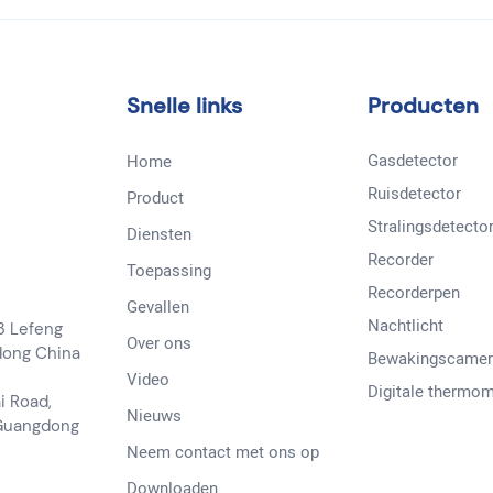
Snelle links
Producten
Gasdetector
Home
Ruisdetector
Product
Stralingsdetecto
Diensten
Recorder
Toepassing
Recorderpen
Gevallen
Nachtlicht
3 Lefeng
Over ons
dong China
Bewakingscamer
Video
Digitale thermom
i Road,
Nieuws
 Guangdong
Neem contact met ons op
Downloaden