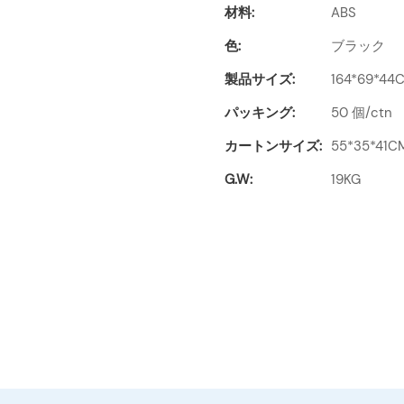
材料:
ABS
色:
ブラック
製品サイズ:
164*69*44
パッキング:
50 個/ctn
カートンサイズ:
55*35*41C
G.W:
19KG