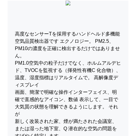
高度なセンサーTを採用するハンドヘルド多機能
空気品質検出器です
エクノロジー。 PM2.5、
PM10の濃度を正確に検出するだけではありませ
ん。
PM1.0空気中の粒子だけでなく、ホルムアルデヒ
ド、TVOCを監視する（揮発性有機C
化合物）、
温度、湿度指標はリアルタイムで。 高解像度デ
ィスプレイ
画面、簡潔で明確な操作インターフェイス、明
確で直感的なアイコン、数値
表示して、一目で
大気質の状態を理解できるようにします。 それ
が
新しく改装された家、煙が満たされた会議室、
または湿った地下室、Q
潜在的な空気の問題を
すばやく特定します。