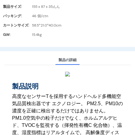
製品サイズ:
155 x 87 x 35んん
パッキング:
46 個/ctn
カートンサイズ:
58.5*21.0*40.0cm
G.W:
15.4kg
製品の詳細
製品説明
高度なセンサーTを採用するハンドヘルド多機能空
気品質検出器です
エクノロジー。 PM2.5、PM10の
濃度を正確に検出するだけではありません。
PM1.0空気中の粒子だけでなく、ホルムアルデヒ
ド、TVOCを監視する（揮発性有機C
化合物）、温
度、湿度指標はリアルタイムで。 高解像度ディス