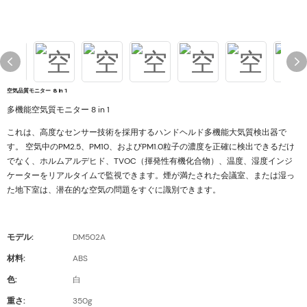
空気品質モニター 8 in 1
多機能空気質モニター 8 in 1
これは、高度なセンサー技術を採用するハンドヘルド多機能大気質検出器で
す。 空気中のPM2.5、PM10、およびPM1.0粒子の濃度を正確に検出できるだけ
でなく、ホルムアルデヒド、TVOC（揮発性有機化合物）、温度、湿度インジ
ケーターをリアルタイムで監視できます。煙が満たされた会議室、または湿っ
た地下室は、潜在的な空気の問題をすぐに識別できます。
モデル:
DM502A
材料:
ABS
色:
白
重さ:
350g