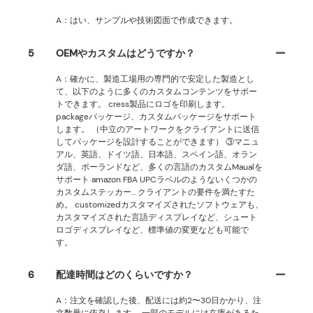
A：はい、サンプルや技術図面で作成できます。
5
OEMやカスタムはどうですか？
A：確かに、製造工場用の専門的で安定した製造とし
て、以下のように多くのカスタムコンテンツをサポー
トできます。 cress製品にロゴを印刷します。
packageパッケージ、カスタムパッケージをサポート
します。 （中立のアートワークをクライアントに送信
してパッケージを設計することができます） ③マニュ
アル、英語、ドイツ語、日本語、スペイン語、オラン
ダ語、ポーランドなど、多くの言語のカスタムMaualを
サポート amazon FBA UPCラベルのようないくつかの
カスタムステッカー... クライアントの要件を満たすた
め。 customizedカスタマイズされたソフトウェアも、
カスタマイズされた言語ディスプレイなど、シュート
ロゴディスプレイなど、標準値の変更なども可能で
す。
6
配達時間はどのくらいですか？
A：注文を確認した後、配送には約2〜30日かかり、注