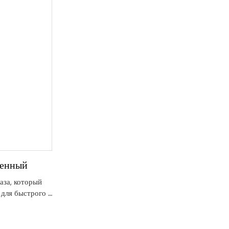
енный
аза, который
 для быстрого и
ии угарного