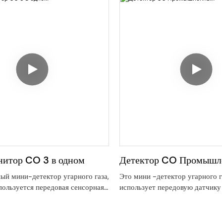
редства и упростить проверки
.
итор CO 3 в одном
Детектор CO Промышл
ый мини-детектор угарного газа,
Это мини -детектор угарного г
пользуется передовая сенсорная
использует передовую датчику
ля быстрого и точного
точно определения концентрац
концентрации угарного газа в
газа в воздухе
не требует сложных рабочих