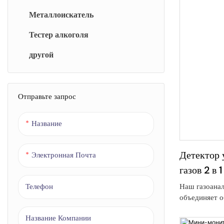
позволяет сэ
Металлоискатель
проверки без
Тестер алкоголя
другой
Отправьте запрос
Название
Детектор 
Электронная Почта
газов 2 в 1
Наш газоанал
Телефон
объединяет о
горючих газов
Название Компании
портативном 