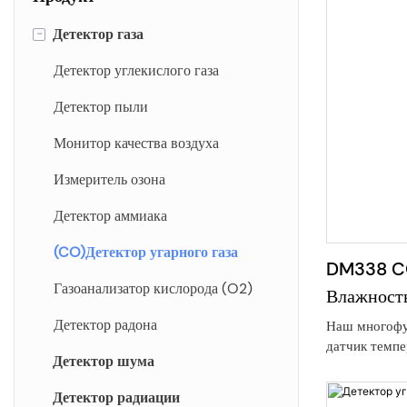
-
Детектор газа
Детектор углекислого газа
Детектор пыли
Монитор качества воздуха
Измеритель озона
Детектор аммиака
(CO)Детектор угарного газа
DM338 CO
Газоанализатор кислорода (O2)
Влажность
Детектор радона
Наш многофу
датчик темпе
Детектор шума
одном» объед
угарного газ
Детектор радиации
в одном порт