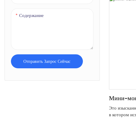
сэкономить с
безопасности
Содержание
Отправить Запрос Сейчас
Мини-мон
Это изысканн
в котором ис
технология д
определения 
воздухе. Он 