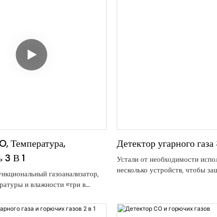
, Температура,
Детектор угарного газа
 3 В 1
Устали от необходимости испо
несколько устройств, чтобы з
нкциональный газоанализатор,
семью/сотрудников от отравле
ратуры и влажности «три в
газом и контролировать комфо
иняет в себе обнаружение
помещении? Наш датчик угарно
а (CO), температуры и влажности
температуры и влажности «3 в 
ативном устройстве, что