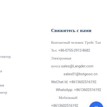
Свяжитесь с нами
Контактный человек: Грейс Тан
Тел: +86-0755-2912-8682
тектор
Электронная
почта:sales@Langder.com
ка
sales01@hotgooo.cn
WeChat Id: +8613602516192
ния
WhatsApp: +8613602516192
метр
Мобильный:
+8613602516192