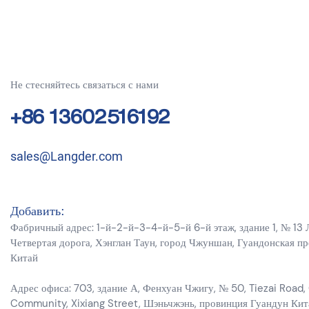
операций, пр
питания, что
реальном вре
угарного газ
позволяет ва
Не стесняйтесь связаться с нами
текущей ситу
Этот детекто
+86 13602516192
важную роль 
с использова
закрытых гар
sales@Langder.com
цехов промыш
для прогулок
мест. Это в
предотвращен
Добавить:
делающий ваш
Фабричный адрес: 1-й-2-й-3-4-й-5-й 6-й этаж, здание 1, № 13 
безопасной и
Четвертая дорога, Хэнглан Таун, город Чжуншан, Гуандонская п
обнаружено 
Китай
немедленно п
позволит вам
Адрес офиса: 703, здание А, Фенхуан Чжигу, № 50, Tiezai Road,
чтобы избеж
Community, Xixiang Street, Шэньчжэнь, провинция Гуандун Кит