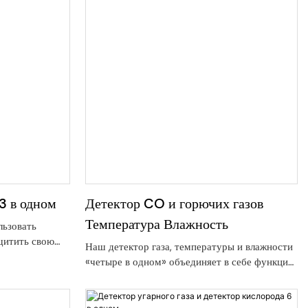
 3 в одном
Детектор CO и горючих газов
Температура Влажность
льзовать
ащитить свою
Наш детектор газа, температуры и влажности
ния угарным
«четыре в одном» объединяет в себе функции
рт в
обнаружения оксида углерода (CO), горючих
го газа,
газов (метана, природного газа, сжиженного
1» сочетает в
углеводородного газа), температуры и