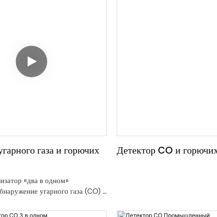
себе три основные функции в 
кономить средства и упростить
компактном устройстве, защищ
опасности.
невидимых газовых опасностей
комфортные условия для жизни
угарного газа и горючих
Детектор CO и горючих
изатор «два в одном»
бнаружение угарного газа (CO) и
 (метана, природного газа) в
устройстве, что позволяет