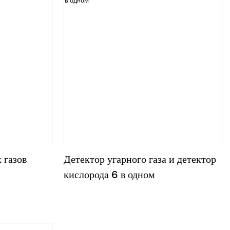
одном
влажности в одном портативном инструменте,
ая вас от
что позволяет экономить средства и упрощать
 и обеспечивая
проверки безопасности.
 и работы.
 газов
Детектор угарного газа и детектор
кислорода 6 в одном