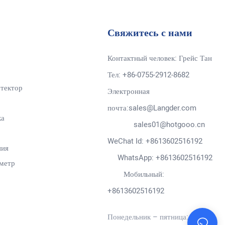
Свяжитесь с нами
Контактный человек: Грейс Тан
Тел: +86-0755-2912-8682
тектор
Электронная
почта:sales@Langder.com
ка
sales01@hotgooo.cn
WeChat Id: +8613602516192
ния
WhatsApp: +8613602516192
метр
Мобильный:
+8613602516192
Понедельник – пятница: 9:00 –