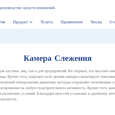
производстве средств измерений.
me
Продукт
Услуги
Применение
Чехлы
О 
Камера Слежения
я частных лиц, так и для предприятий. Во-первых, его высокое ка
 лица. Кроме того, широкое поле зрения камеры гарантирует макс
нологией обнаружения движения, которая отправляет мгновенные у
агирование на любую подозрительную активность. Кроме того, каме
я различных условий. Благодаря простой установке и удобному ин
пасности.