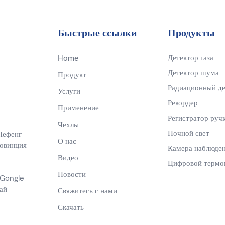
Быстрые ссылки
Продукты
Детектор газа
Home
Детектор шума
Продукт
Радиационный де
Услуги
Рекордер
Применение
Регистратор руч
Чехлы
Ночной свет
Лефенг
О нас
ровинция
Камера наблюде
Видео
Цифровой термо
Новости
 Gongle
ай
Свяжитесь с нами
Скачать