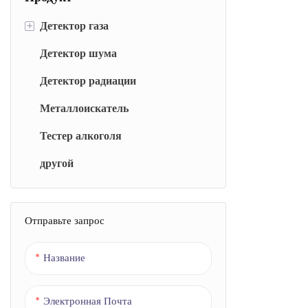
+
Детектор газа
Детектор шума
Детектор углекислого газа
Детектор радиации
Детектор пыли
Металлоискатель
Монитор качества воздуха
Тестер алкоголя
Измеритель озона
другой
Детектор аммиака
(CO)Детектор угарного газа
Газоанализатор кислорода (O2)
Отправьте запрос
Детектор радона
Название
Электронная Почта