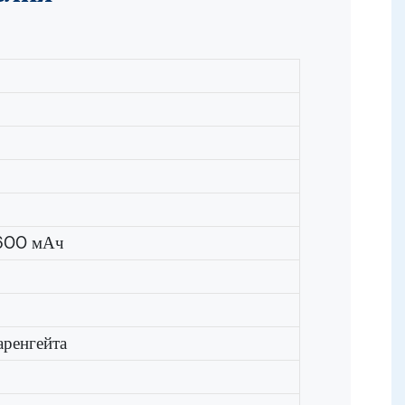
1600 мАч
аренгейта