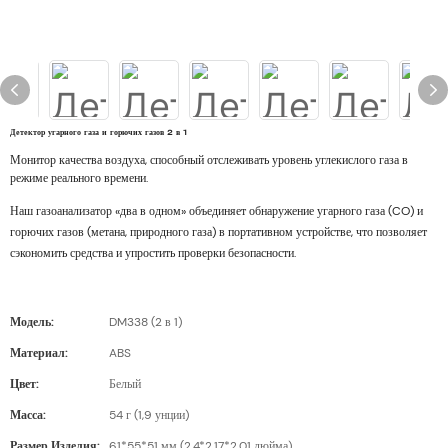
Детектор угарного газа и горючих газов 2 в 1
Монитор качества воздуха, способный отслеживать уровень углекислого газа в
режиме реального времени.
Наш газоанализатор «два в одном» объединяет обнаружение угарного газа (CO) и
горючих газов (метана, природного газа) в портативном устройстве, что позволяет
сэкономить средства и упростить проверки безопасности.
Модель:
DM338 (2 в 1)
Материал:
ABS
Цвет:
Белый
Масса:
54 г (1,9 унции)
Размер Изделия:
61*55*51 мм (2,4*2,17*2,01 дюйма)